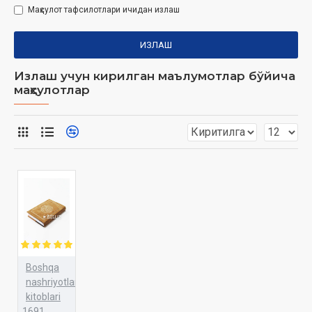
Маҳсулот тафсилотлари ичидан излаш
ИЗЛАШ
Излаш учун кирилган маълумотлар бўйича
маҳсулотлар
Boshqa
nashriyotlar
kitoblari
1691