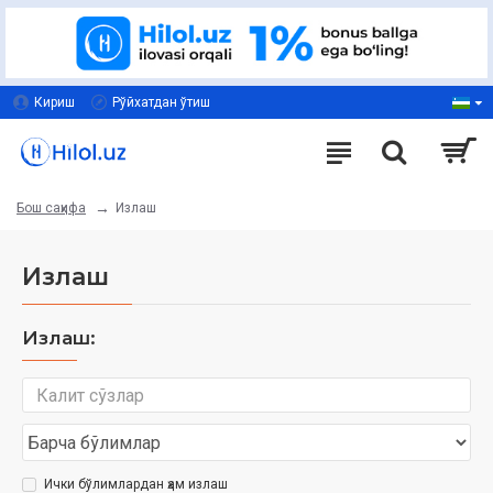
Кириш
Рўйхатдан ўтиш
Излаш
Бош саҳифа
Излаш
Излаш:
Ички бўлимлардан ҳам излаш