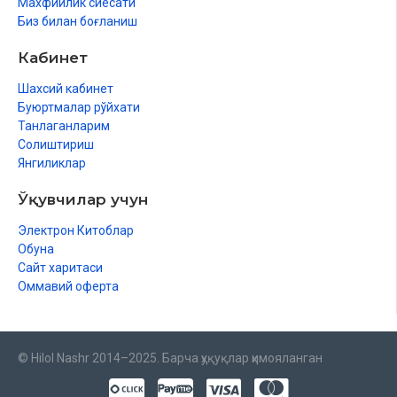
Махфийлик сиёсати
Биз билан боғланиш
Кабинет
Шахсий кабинет
Буюртмалар рўйхати
Танлаганларим
Солиштириш
Янгиликлар
Ўқувчилар учун
Электрон Китоблар
Обуна
Сайт харитаси
Оммавий оферта
© Hilol Nashr 2014–2025. Барча ҳуқуқлар ҳимояланган