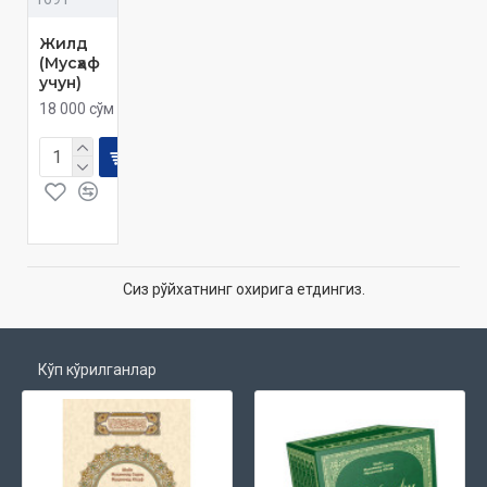
Жилд
(Мусҳаф
учун)
18 000 сўм
Сиз рўйхатнинг охирига етдингиз.
Кўп кўрилганлар