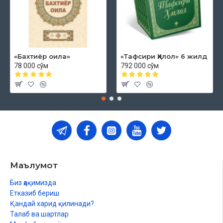
«Бахтиёр оила»
«Тафсири Ҳилол» 6 жилд
78 000 сўм
792 000 сўм
Маълумот
Биз ҳақимизда
Етказиб бериш
Қандай харид қилинади?
Талаб ва шартлар