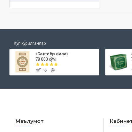
Кўп кўрилганлар
«Бахтиёр оила»
78 000 сўм
Маълумот
Кабине