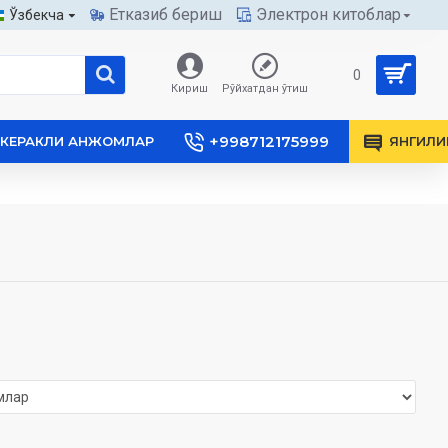
Етказиб бериш
Электрон китоблар
Ўзбекча
0
Кириш
Рўйхатдан ўтиш
+998712175999
КЕРАКЛИ АНЖОМЛАР
ЯНГИЛИ