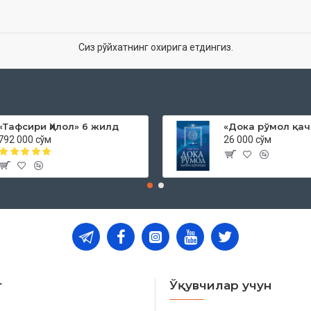
Сиз рўйхатнинг охирига етдингиз.
«Тафсири Ҳилол» 6 жилд
792 000 сўм
26 000 сўм
т
Ўқувчилар учун