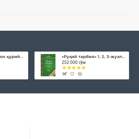
«Дока рўмол қачон қурийди»
«Руҳий тарбия» 1, 2, 3-жузлар
252 000 сўм