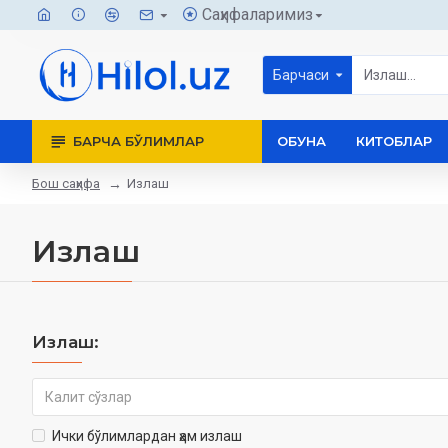
Саҳифаларимиз
Барчаси
БАРЧА БЎЛИМЛАР
ОБУНА
КИТОБЛАР
Бош саҳифа
Излаш
Излаш
Излаш:
Ички бўлимлардан ҳам излаш