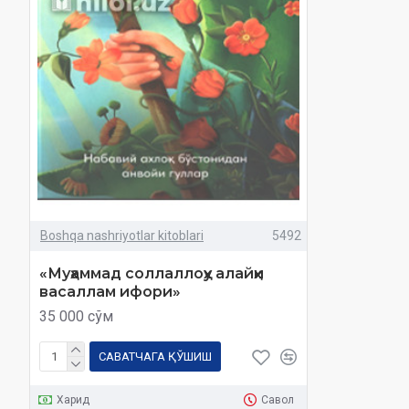
Boshqa nashriyotlar kitoblari
5492
«Муҳаммад соллаллоҳу алайҳи
васаллам ифори»
35 000 сўм
САВАТЧАГА ҚЎШИШ
Харид
Савол