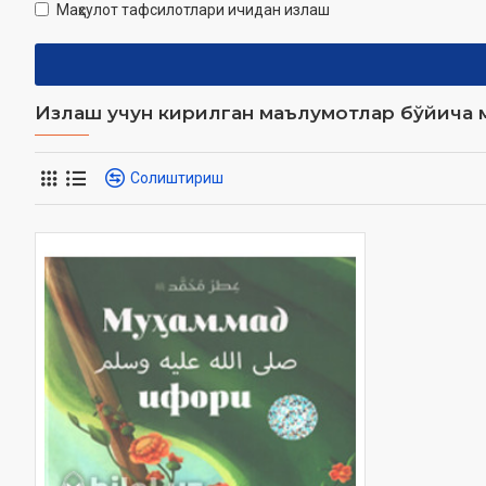
Маҳсулот тафсилотлари ичидан излаш
Излаш учун кирилган маълумотлар бўйича м
Солиштириш