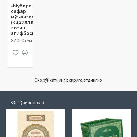
«Муборак
сафар
мўъжизалари»
(кирилл ва
лотин
алифбосида)
32 000 сўм
Сиз рўйхатнинг охирига етдингиз.
Кўп кўрилганлар