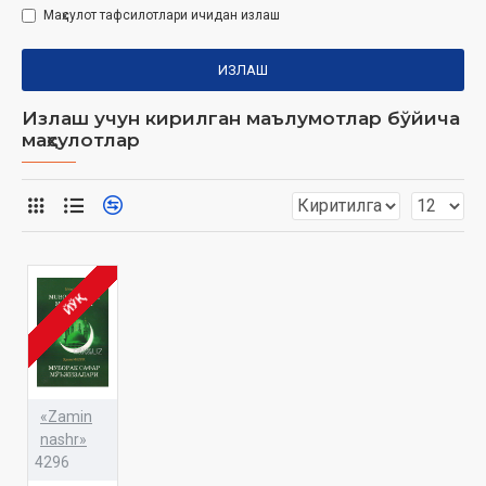
Маҳсулот тафсилотлари ичидан излаш
ИЗЛАШ
Излаш учун кирилган маълумотлар бўйича
маҳсулотлар
ЙЎҚ
«Zamin
nashr»
4296