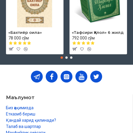
«Бахтиёр оила»
«Тафсири Ҳилол» 6 жилд
78 000 сўм
792 000 сўм
Маълумот
Биз ҳақимизда
Етказиб бериш
Қандай харид қилинади?
Талаб ва шартлар
Махфийлик сиёсати