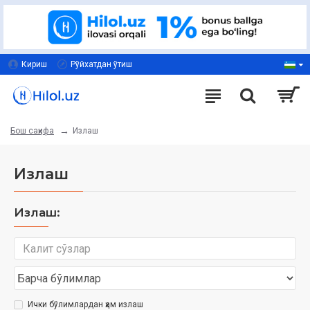
Кириш
Рўйхатдан ўтиш
Излаш
Бош саҳифа
Излаш
Излаш:
Ички бўлимлардан ҳам излаш