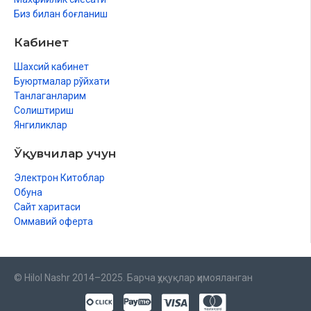
Биз билан боғланиш
Кабинет
Шахсий кабинет
Буюртмалар рўйхати
Танлаганларим
Солиштириш
Янгиликлар
Ўқувчилар учун
Электрон Китоблар
Обуна
Сайт харитаси
Оммавий оферта
© Hilol Nashr 2014–2025. Барча ҳуқуқлар ҳимояланган