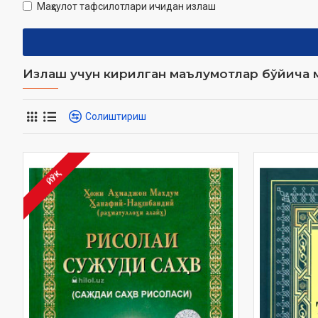
Маҳсулот тафсилотлари ичидан излаш
Излаш учун кирилган маълумотлар бўйича м
Солиштириш
ЙЎҚ