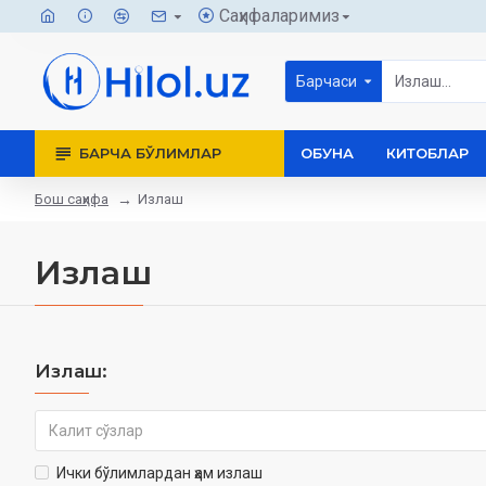
Саҳифаларимиз
Барчаси
БАРЧА БЎЛИМЛАР
ОБУНА
КИТОБЛАР
Бош саҳифа
Излаш
Излаш
Излаш:
Ички бўлимлардан ҳам излаш