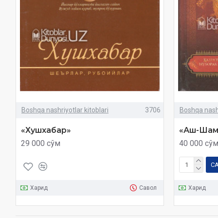
Boshqa nashriyotlar kitoblari
3706
Boshqa nashr
«Хушхабар»
«Аш-Шам
29 000 сўм
40 000 сў
С
Харид
Савол
Харид