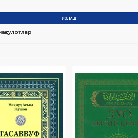
ИЗЛАШ
аҳсулотлар