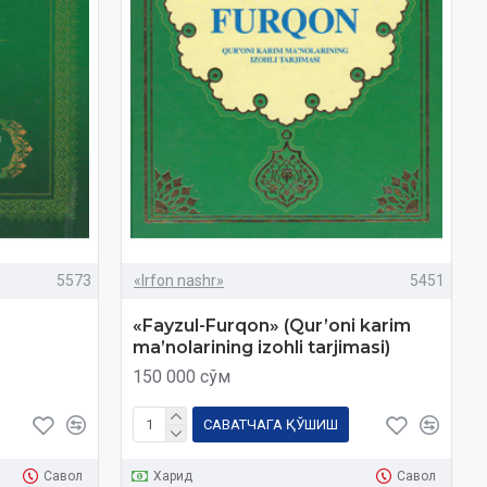
5573
«Irfon nashr»
5451
«Fayzul-Furqon» (Qur’oni karim
ma’nolarining izohli tarjimasi)
150 000 сўм
САВАТЧАГА ҚЎШИШ
Савол
Харид
Савол