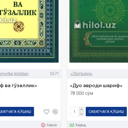
iyotlar kitoblari
5571
«Zilol buloq»
ф ва гўзаллик»
«Дуо авроди шариф»
м
78 000 сўм
АВАТЧАГА ҚЎШИШ
САВАТЧАГА ҚЎШИШ
Савол
Харид