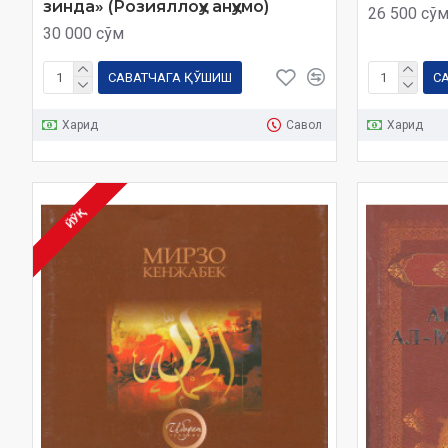
зинда» (Розияллоҳу анҳумо)
26 500 сў
30 000 сўм
САВАТЧАГА ҚЎШИШ
С
Харид
Савол
Харид
ЙЎҚ