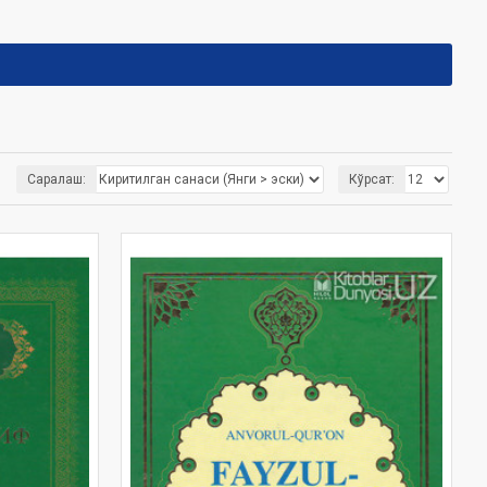
Саралаш:
Кўрсат: