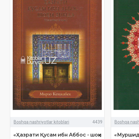
Boshqa nashriyotlar kitoblari
4439
Boshqa nashr
«Ҳазрати Қусам ибн Аббос - шоҳи
«Муршиди