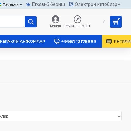
Етказиб бериш
Электрон китоблар
Ўзбекча
0
Кириш
Рўйхатдан ўтиш
+998712175999
КЕРАКЛИ АНЖОМЛАР
ЯНГИЛИ