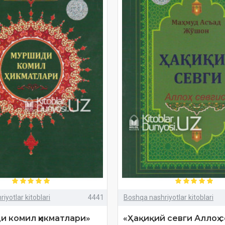
iyotlar kitoblari
4441
Boshqa nashriyotlar kitoblari
 комил ҳикматлари»
«Ҳақиқий севги Аллоҳ 