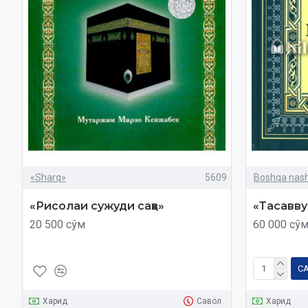
«Sharq»
5609
Boshqa nashr
«Рисолаи сужуди саҳв»
«Тасавву
20 500 сўм
60 000 сў
С
Харид
Савол
Харид