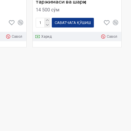
таржимаси ва шарҳи
14 500 сўм
САВАТЧАГА ҚЎШИШ
Савол
Харид
Савол