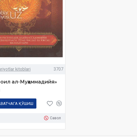
iyotlar kitoblari
3707
оил ал-Муҳаммадийя»
м
АВАТЧАГА ҚЎШИШ
Савол