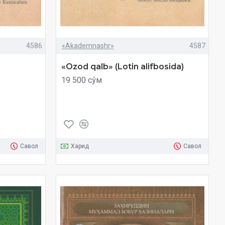
4586
«Akademnashr»
4587
«Ozod qalb» (Lotin alifbosida)
19 500 сўм
Савол
Харид
Савол