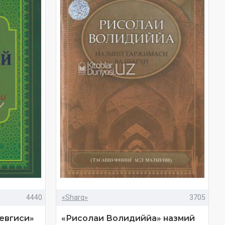
4440
«Sharq»
3705
севгиси»
«Рисолаи Волидиййа» назмий