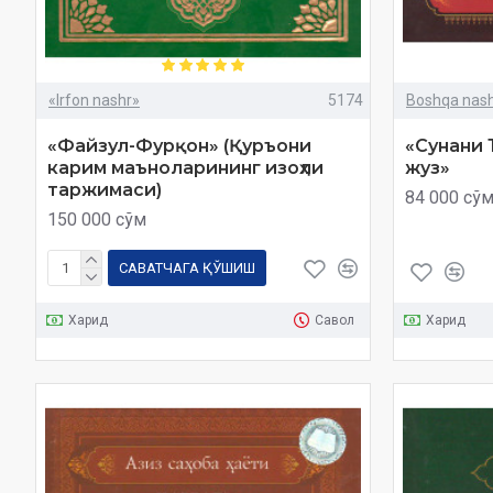
«Irfon nashr»
5174
Boshqa nashr
«Файзул-Фурқон» (Қуръони
«Сунани 
карим маъноларининг изоҳли
жуз»
таржимаси)
84 000 сў
150 000 сўм
САВАТЧАГА ҚЎШИШ
Харид
Савол
Харид