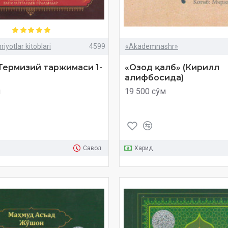
iyotlar kitoblari
4599
«Akademnashr»
Термизий таржимаси 1-
«Озод қалб» (Кирилл
алифбосида)
м
19 500 сўм
Савол
Харид