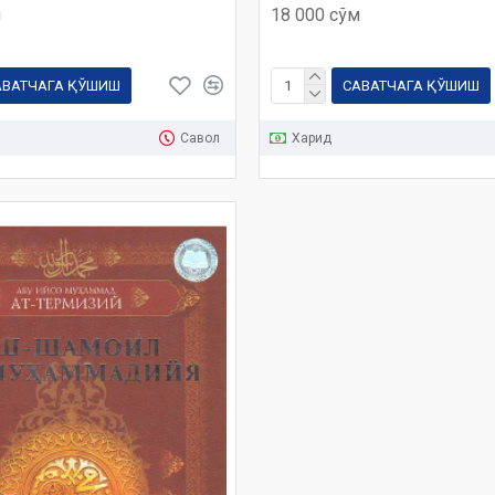
м
18 000 сўм
АВАТЧАГА ҚЎШИШ
САВАТЧАГА ҚЎШИШ
Савол
Харид