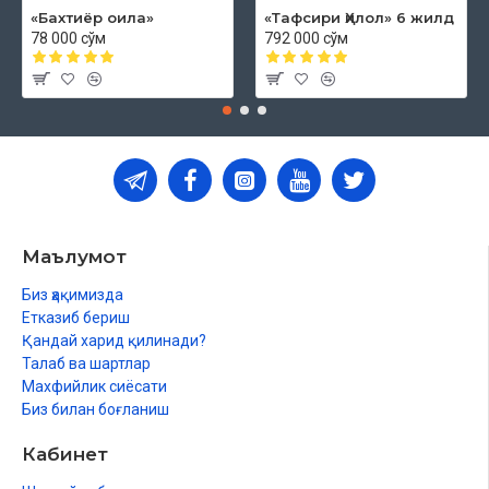
«Бахтиёр оила»
«Тафсири Ҳилол» 6 жилд
78 000 сўм
792 000 сўм
Маълумот
Биз ҳақимизда
Етказиб бериш
Қандай харид қилинади?
Талаб ва шартлар
Махфийлик сиёсати
Биз билан боғланиш
Кабинет