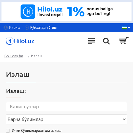
Кириш
Рўйхатдан ўтиш
Излаш
Бош саҳифа
Излаш
Излаш:
Ички бўлимлардан ҳам излаш