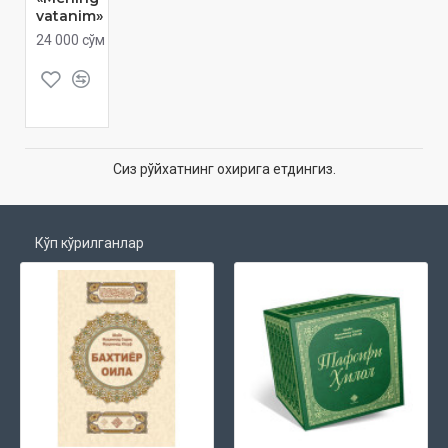
vatanim»
24 000 сўм
Сиз рўйхатнинг охирига етдингиз.
Кўп кўрилганлар