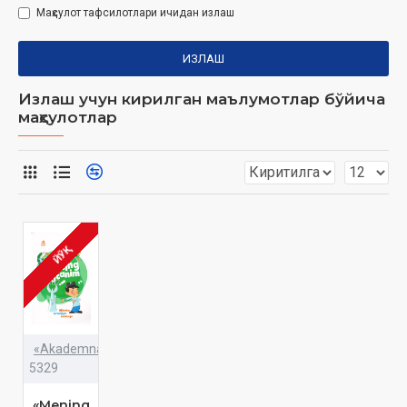
Маҳсулот тафсилотлари ичидан излаш
ИЗЛАШ
Излаш учун кирилган маълумотлар бўйича
маҳсулотлар
ЙЎҚ
«Akademnashr»
5329
«Mening