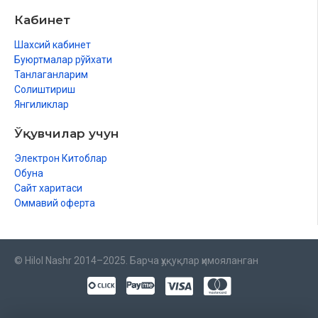
Кабинет
Шахсий кабинет
Буюртмалар рўйхати
Танлаганларим
Солиштириш
Янгиликлар
Ўқувчилар учун
Электрон Китоблар
Обуна
Сайт харитаси
Оммавий оферта
© Hilol Nashr 2014–2025. Барча ҳуқуқлар ҳимояланган