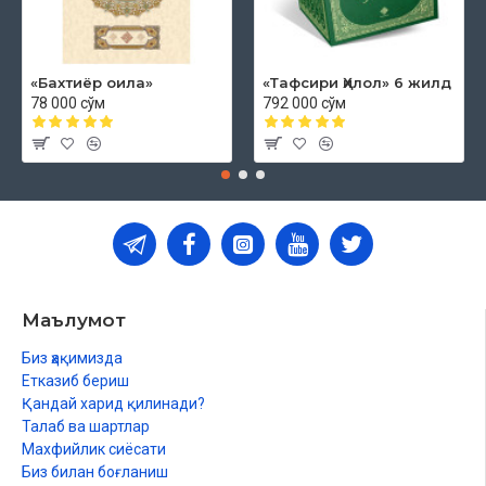
«Бахтиёр оила»
«Тафсири Ҳилол» 6 жилд
78 000 сўм
792 000 сўм
Маълумот
Биз ҳақимизда
Етказиб бериш
Қандай харид қилинади?
Талаб ва шартлар
Махфийлик сиёсати
Биз билан боғланиш