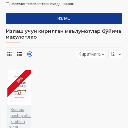
Маҳсулот тафсилотлари ичидан излаш
ИЗЛАШ
Излаш учун кирилган маълумотлар бўйича
маҳсулотлар
ЙЎҚ
Boshqa
nashriyotlar
kitoblari
3778