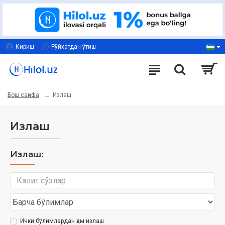
Кириш
Рўйхатдан ўтиш
Излаш
Бош саҳифа
Излаш
Излаш:
Ички бўлимлардан ҳам излаш