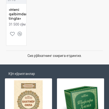
«Meni
qalbimdan
tingla»
31 500 сўм
Сиз рўйхатнинг охирига етдингиз.
Кўп кўрилганлар