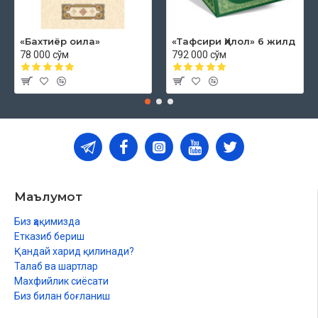
«Бахтиёр оила»
«Тафсири Ҳилол» 6 жилд
78 000 сўм
792 000 сўм
Маълумот
Биз ҳақимизда
Етказиб бериш
Қандай харид қилинади?
Талаб ва шартлар
Махфийлик сиёсати
Биз билан боғланиш