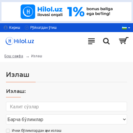
Кириш
Рўйхатдан ўтиш
Излаш
Бош саҳифа
Излаш
Излаш:
Ички бўлимлардан ҳам излаш