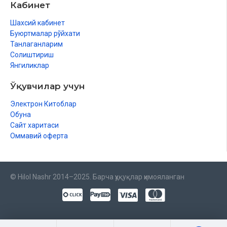
Кабинет
Шахсий кабинет
Буюртмалар рўйхати
Танлаганларим
Солиштириш
Янгиликлар
Ўқувчилар учун
Электрон Китоблар
Обуна
Сайт харитаси
Оммавий оферта
© Hilol Nashr 2014–2025. Барча ҳуқуқлар ҳимояланган