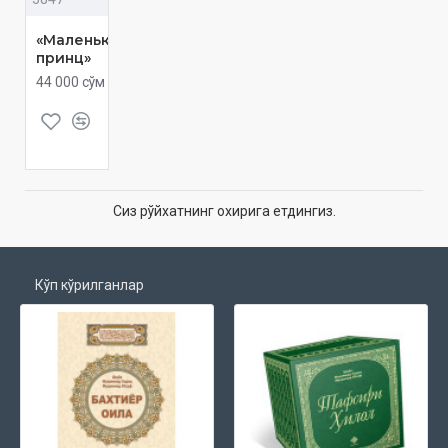
«Маленький
принц»
44 000 сўм
Сиз рўйхатнинг охирига етдингиз.
Кўп кўрилганлар