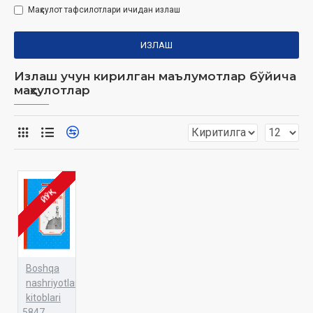
Маҳсулот тафсилотлари ичидан излаш
ИЗЛАШ
Излаш учун кирилган маълумотлар бўйича
маҳсулотлар
ЙЎҚ
Boshqa
nashriyotlar
kitoblari
5847