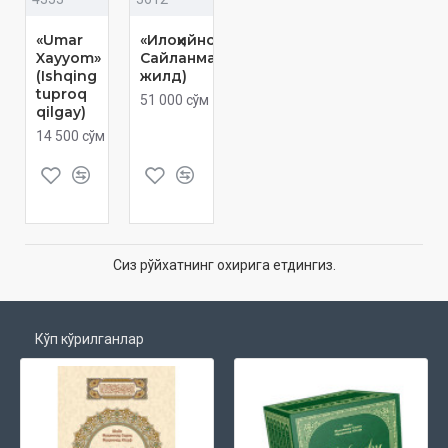
«Umar
«Илоҳийнома»
Xayyom»
Сайланма (2-
(Ishqing
жилд)
tuproq
51 000 сўм
qilgay)
14 500 сўм
Сиз рўйхатнинг охирига етдингиз.
Кўп кўрилганлар