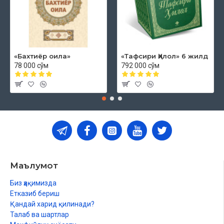
«Бахтиёр оила»
«Тафсири Ҳилол» 6 жилд
78 000 сўм
792 000 сўм
Маълумот
Биз ҳақимизда
Етказиб бериш
Қандай харид қилинади?
Талаб ва шартлар