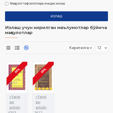
Маҳсулот тафсилотлари ичидан излаш
ИЗЛАШ
Излаш учун кирилган маълумотлар бўйича
маҳсулотлар
ЙЎҚ
ЙЎҚ
«Yangi
«Yangi
asr
asr
avlodi»
avlodi»
4353
3612