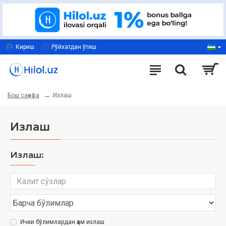
Кириш
Рўйхатдан ўтиш
Излаш
Бош саҳифа
Излаш
Излаш:
Ички бўлимлардан ҳам излаш