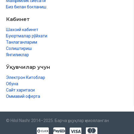
Махфийлик сиёсати
Биз билан боғланиш
Кабинет
Шахсий кабинет
Буюртмалар рўйхати
Танлаганларим
Солиштириш
Янгиликлар
Ўқувчилар учун
Электрон Китоблар
Обуна
Сайт харитаси
Оммавий оферта
© Hilol Nashr 2014–2025. Барча ҳуқуқлар ҳимояланган