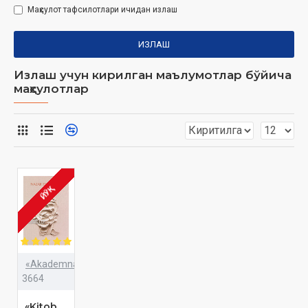
Маҳсулот тафсилотлари ичидан излаш
ИЗЛАШ
Излаш учун кирилган маълумотлар бўйича
маҳсулотлар
ЙЎҚ
«Akademnashr»
3664
«Kitob