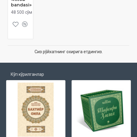
bandasi»
48 500 сўм
Сиз рўйхатнинг охирига етдингиз.
Кўп кўрилганлар