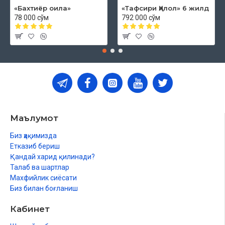
«Бахтиёр оила»
«Тафсири Ҳилол» 6 жилд
78 000 сўм
792 000 сўм
Маълумот
Биз ҳақимизда
Етказиб бериш
Қандай харид қилинади?
Талаб ва шартлар
Махфийлик сиёсати
Биз билан боғланиш
Кабинет