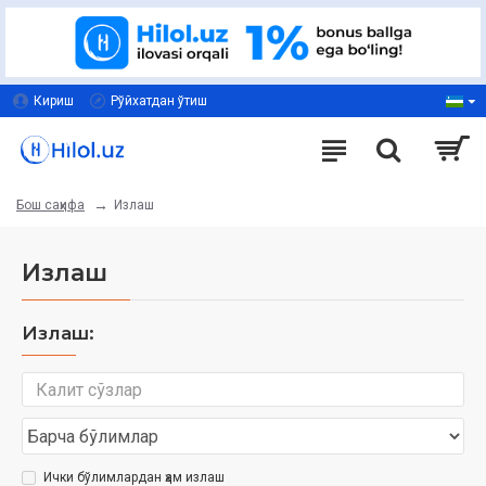
Кириш
Рўйхатдан ўтиш
Излаш
Бош саҳифа
Излаш
Излаш:
Ички бўлимлардан ҳам излаш