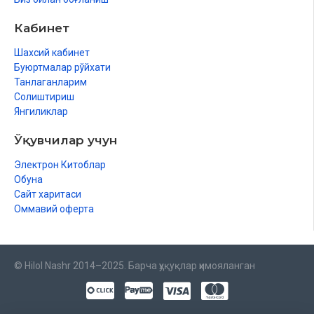
Кабинет
Шахсий кабинет
Буюртмалар рўйхати
Танлаганларим
Солиштириш
Янгиликлар
Ўқувчилар учун
Электрон Китоблар
Обуна
Сайт харитаси
Оммавий оферта
© Hilol Nashr 2014–2025. Барча ҳуқуқлар ҳимояланган