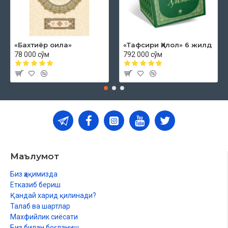
«Бахтиёр оила»
«Тафсири Ҳилол» 6 жилд
78 000 сўм
792 000 сўм
Маълумот
Биз ҳақимизда
Етказиб бериш
Қандай харид қилинади?
Талаб ва шартлар
Махфийлик сиёсати
Биз билан боғланиш