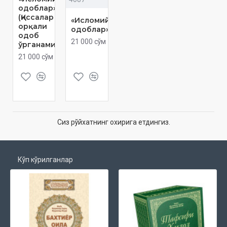
одоблар»
(Қиссалар
«Исломий
орқали
одоблар»
одоб
21 000 сўм
ўрганамиз)
21 000 сўм
Сиз рўйхатнинг охирига етдингиз.
Кўп кўрилганлар