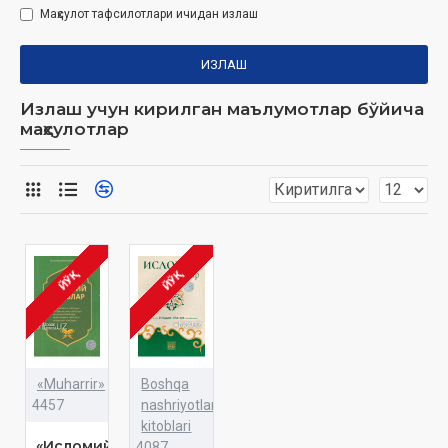
Маҳсулот тафсилотлари ичидан излаш
ИЗЛАШ
Излаш учун кирилган маълумотлар бўйича
маҳсулотлар
ЙЎҚ
ЙЎҚ
«Muharrir»
Boshqa
4457
nashriyotlar
kitoblari
«Исломий
4087