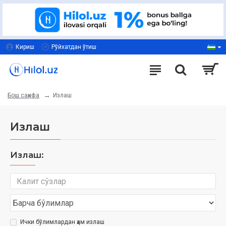
Кириш
Рўйхатдан ўтиш
Излаш
Бош саҳифа
Излаш
Излаш:
Ички бўлимлардан ҳам излаш