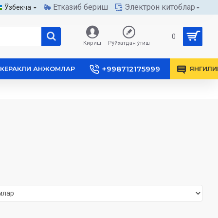
Етказиб бериш
Электрон китоблар
Ўзбекча
0
Кириш
Рўйхатдан ўтиш
+998712175999
КЕРАКЛИ АНЖОМЛАР
ЯНГИЛИ