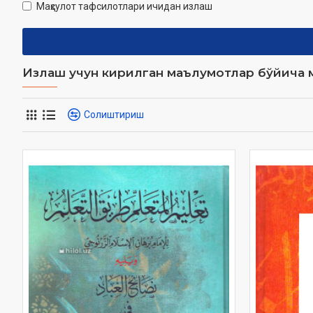
Маҳсулот тафсилотлари ичидан излаш
Излаш учун кирилган маълумотлар бўйича м
Солиштириш