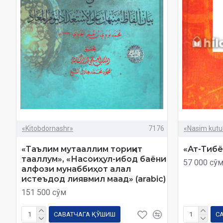
«Kitobdornashr»
7176
«Nasim kutu
«Таълим мутааллим ториқит
«Ат-Тибё
тааллум», «Насоиҳул-ибод баёни
57 000 сў
алфози мунаббиҳот алал
истеъдод лиявмил маад» (arabic)
151 500 сўм
САВАТЧАГА ҚЎШИШ
С