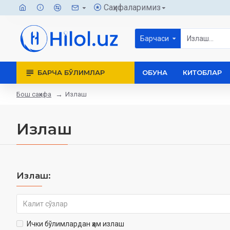
Саҳифаларимиз
Барчаси
БАРЧА БЎЛИМЛАР
ОБУНА
КИТОБЛАР
Бош саҳифа
Излаш
Излаш
Излаш:
Ички бўлимлардан ҳам излаш