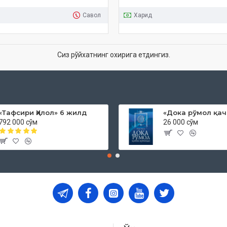
Савол
Харид
Сиз рўйхатнинг охирига етдингиз.
«Тафсири Ҳилол» 6 жилд
792 000 сўм
26 000 сўм