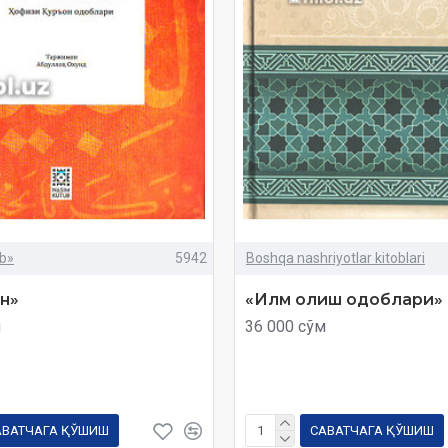
b»
5942
Boshqa nashriyotlar kitoblari
н»
«Илм олиш одоблари»
м
36 000 сўм
АВАТЧАГА ҚЎШИШ
САВАТЧАГА ҚЎШИШ