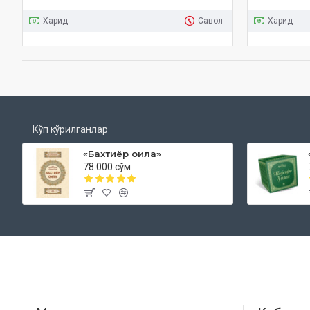
Харид
Савол
Харид
Кўп кўрилганлар
«Бахтиёр оила»
78 000 сўм