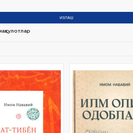
ИЗЛАШ
аҳсулотлар