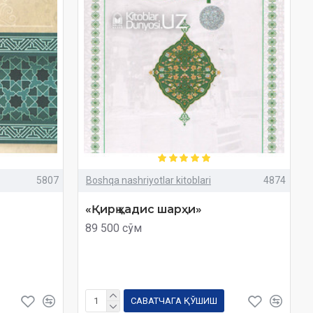
5807
Boshqa nashriyotlar kitoblari
4874
«Қирқ ҳадис шарҳи»
89 500 сўм
САВАТЧАГА ҚЎШИШ