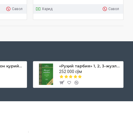
Савол
Харид
Савол
«Дока рўмол қачон қурийди»
«Руҳий тарбия» 1, 2, 3-жузлар
252 000 сўм