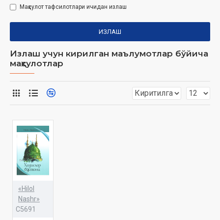
Маҳсулот тафсилотлари ичидан излаш
ИЗЛАШ
Излаш учун кирилган маълумотлар бўйича
маҳсулотлар
«Hilol
Nashr»
C5691