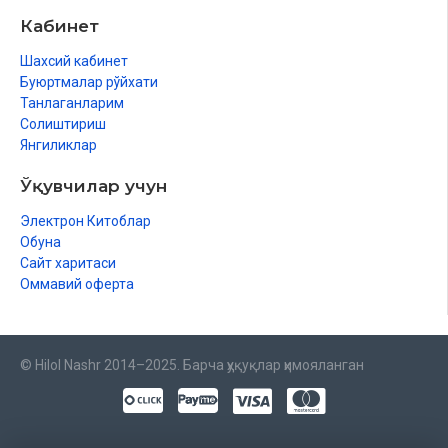
Кабинет
Шахсий кабинет
Буюртмалар рўйхати
Танлаганларим
Солиштириш
Янгиликлар
Ўқувчилар учун
Электрон Китоблар
Обуна
Сайт харитаси
Оммавий оферта
© Hilol Nashr 2014–2025. Барча ҳуқуқлар ҳимояланган