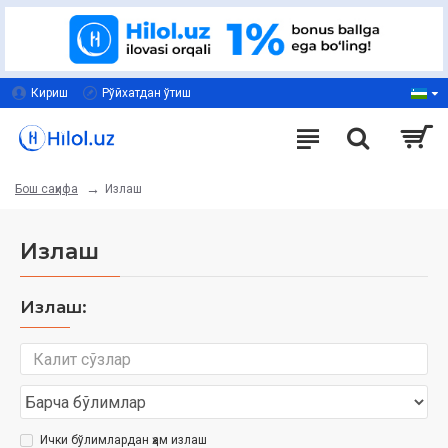
Кириш
Рўйхатдан ўтиш
Излаш
Бош саҳифа
Излаш
Излаш:
Ички бўлимлардан ҳам излаш