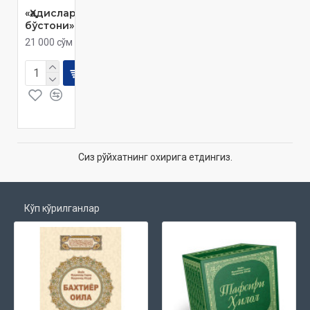
«Ҳадислар
бўстони»
21 000 сўм
Сиз рўйхатнинг охирига етдингиз.
Кўп кўрилганлар