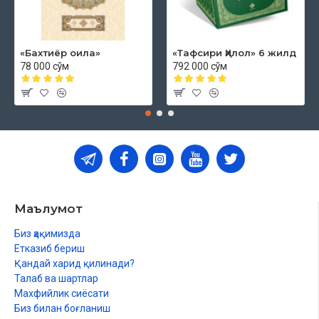
«Бахтиёр оила»
«Тафсири Ҳилол» 6 жилд
78 000 сўм
792 000 сўм
Маълумот
Биз ҳақимизда
Етказиб бериш
Қандай харид қилинади?
Талаб ва шартлар
Махфийлик сиёсати
Биз билан боғланиш