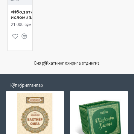
«Ибодати
исломия»
21 000 сўм
Сиз рўйхатнинг охирига етдингиз.
Кўп кўрилганлар