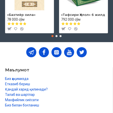
«Бахтиёр оила»
«Тафсири Ҳилол» 6 жилд
78 000 сўм
792 000 сўм
Маълумот
Биз ҳақимизда
Етказиб бериш
Қандай харид қилинади?
Талаб ва шартлар
Махфийлик сиёсати
Биз билан боғланиш