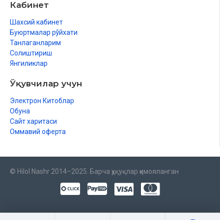
Кабинет
Шахсий кабинет
Буюртмалар рўйхати
Танлаганларим
Солиштириш
Янгиликлар
Ўқувчилар учун
Электрон Китоблар
Обуна
Сайт харитаси
Оммавий оферта
© Hilol Nashr 2014–2025. Барча ҳуқуқлар ҳимояланган