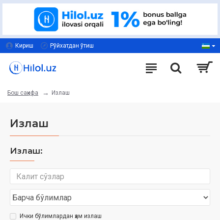
Кириш
Рўйхатдан ўтиш
Излаш
Бош саҳифа
Излаш
Излаш:
Ички бўлимлардан ҳам излаш