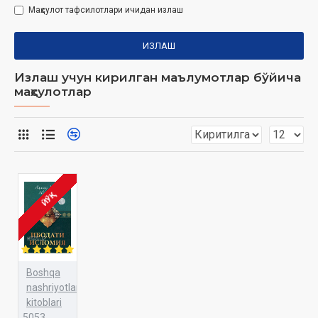
Маҳсулот тафсилотлари ичидан излаш
ИЗЛАШ
Излаш учун кирилган маълумотлар бўйича
маҳсулотлар
ЙЎҚ
Boshqa
nashriyotlar
kitoblari
5053