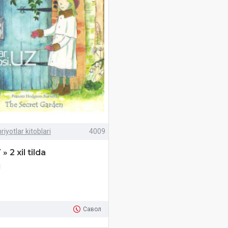
iyotlar kitoblari
4009
» 2 xil tilda
м
Савол