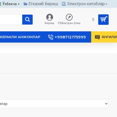
Етказиб бериш
Электрон китоблар
Ўзбекча
0
Кириш
Рўйхатдан ўтиш
+998712175999
КЕРАКЛИ АНЖОМЛАР
ЯНГИЛИ