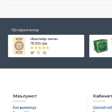
Кўп кўрилганлар
«Бахтиёр оила»
78 000 сўм
Маълумот
Кабине
Биз ҳақимизда
Шахсий ка