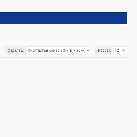
Саралаш:
Кўрсат: