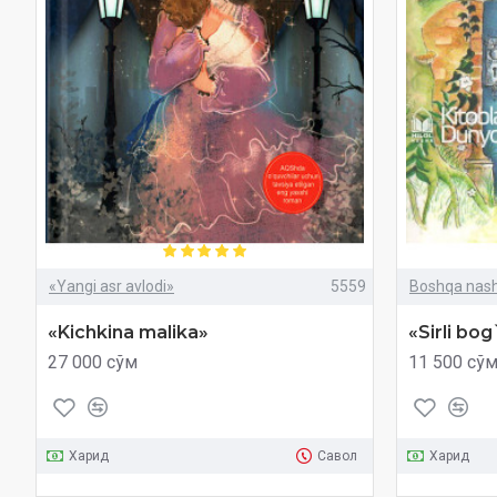
«Yangi asr avlodi»
5559
Boshqa nashr
«Kichkina malika»
«Sirli bog`
27 000 сўм
11 500 сў
Харид
Савол
Харид