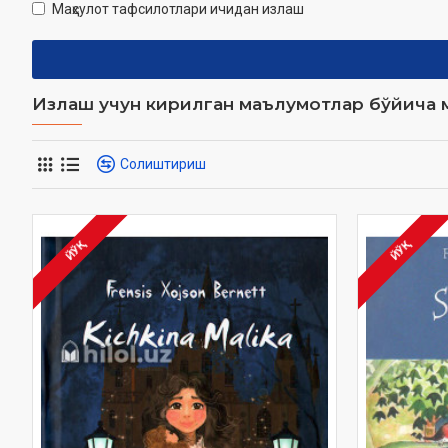
Маҳсулот тафсилотлари ичидан излаш
Излаш учун кирилган маълумотлар бўйича м
Солиштириш
ЙЎҚ
ЙЎҚ