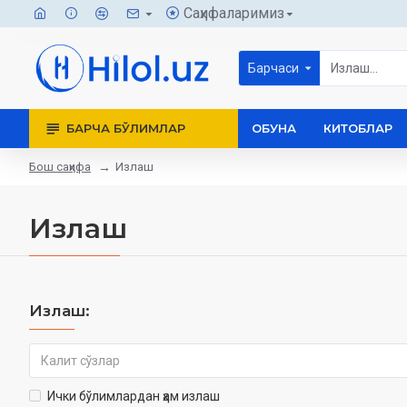
Саҳифаларимиз
Барчаси
БАРЧА БЎЛИМЛАР
ОБУНА
КИТОБЛАР
Бош саҳифа
Излаш
Излаш
Излаш:
Ички бўлимлардан ҳам излаш