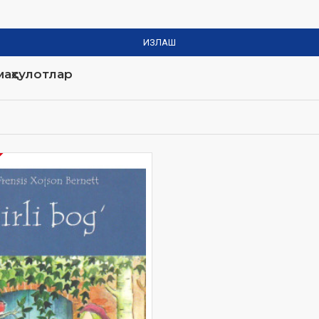
ИЗЛАШ
аҳсулотлар