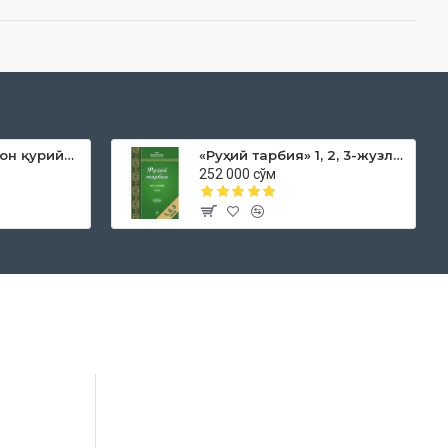
«Дока рўмол қачон қурийди»
«Руҳий тарбия» 1, 2, 3-жузлар
252 000 сўм