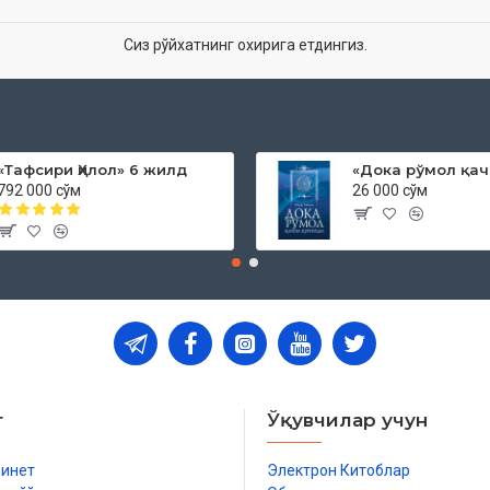
Сиз рўйхатнинг охирига етдингиз.
«Тафсири Ҳилол» 6 жилд
792 000 сўм
26 000 сўм
т
Ўқувчилар учун
бинет
Электрон Китоблар