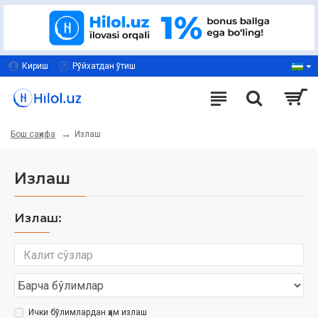
Кириш
Рўйхатдан ўтиш
Излаш
Бош саҳифа
Излаш
Излаш:
Ички бўлимлардан ҳам излаш