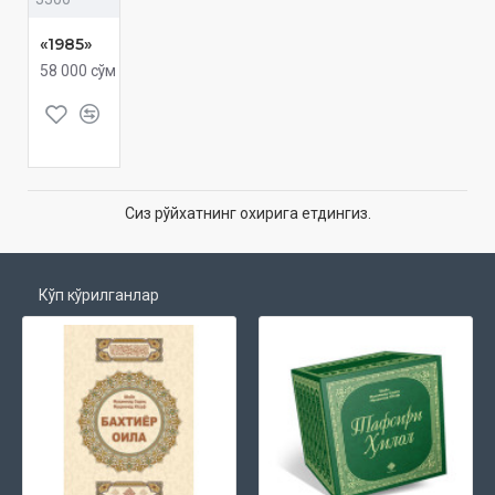
«1985»
58 000 сўм
Сиз рўйхатнинг охирига етдингиз.
Кўп кўрилганлар