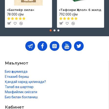
«Бахтиёр оила»
«Тафсири Ҳилол» 6 жилд
78 000 сўм
792 000 сўм
Маълумот
Биз ҳақимизда
Етказиб бериш
Қандай харид қилинади?
Талаб ва шартлар
Махфийлик сиёсати
Биз билан боғланиш
Кабинет