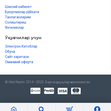
Шахсий кабинет
Буюртмалар рўйхати
Танлаганларим
Солиштириш
Янгиликлар
Ўқувчилар учун
Электрон Китоблар
Обуна
Сайт харитаси
Оммавий оферта
© Hilol Nashr 2014–2025. Барча ҳуқуқлар ҳимояланган