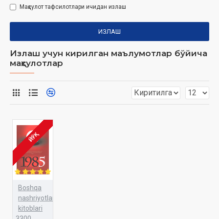
Маҳсулот тафсилотлари ичидан излаш
ИЗЛАШ
Излаш учун кирилган маълумотлар бўйича
маҳсулотлар
ЙЎҚ
Boshqa
nashriyotlar
kitoblari
3300