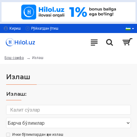
Кириш
Рўйхатдан ўтиш
Излаш
Бош саҳифа
Излаш
Излаш:
Ички бўлимлардан ҳам излаш