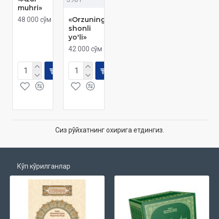
muhri»
«Orzuning
48 000 сўм
shonli
yo'li»
42 000 сўм
Сиз рўйхатнинг охирига етдингиз.
Кўп кўрилганлар