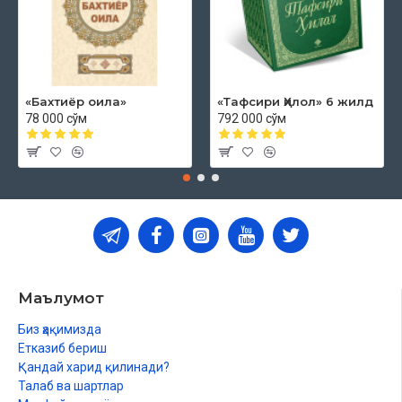
«Бахтиёр оила»
«Тафсири Ҳилол» 6 жилд
78 000 сўм
792 000 сўм
Маълумот
Биз ҳақимизда
Етказиб бериш
Қандай харид қилинади?
Талаб ва шартлар