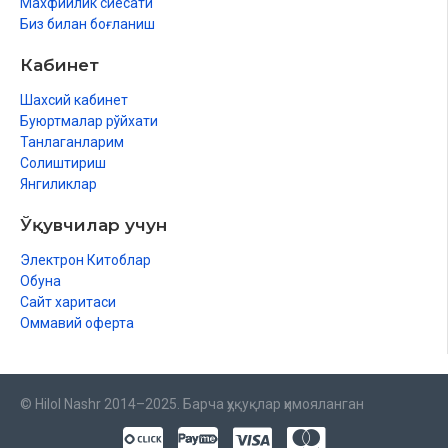
Махфийлик сиёсати
Биз билан боғланиш
Кабинет
Шахсий кабинет
Буюртмалар рўйхати
Танлаганларим
Солиштириш
Янгиликлар
Ўқувчилар учун
Электрон Китоблар
Обуна
Сайт харитаси
Оммавий оферта
© Hilol Nashr 2014–2025. Барча ҳуқуқлар ҳимояланган