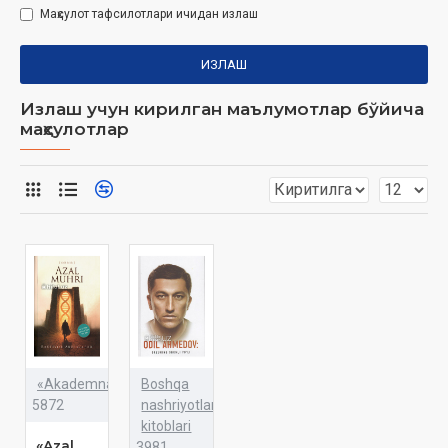
Маҳсулот тафсилотлари ичидан излаш
ИЗЛАШ
Излаш учун кирилган маълумотлар бўйича
маҳсулотлар
«Akademnashr»
Boshqa
5872
nashriyotlar
kitoblari
«Azal
3981