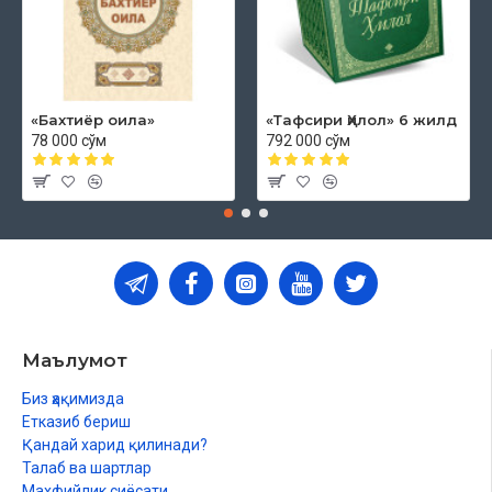
«Бахтиёр оила»
«Тафсири Ҳилол» 6 жилд
78 000 сўм
792 000 сўм
Маълумот
Биз ҳақимизда
Етказиб бериш
Қандай харид қилинади?
Талаб ва шартлар
Махфийлик сиёсати