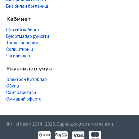
Биз билан боғланиш
Кабинет
Шахсий кабинет
Буюртмалар рўйхати
Танлаганларим
Солиштириш
Янгиликлар
Ўқувчилар учун
Электрон Китоблар
Обуна
Сайт харитаси
Оммавий оферта
© Hilol Nashr 2014–2025. Барча ҳуқуқлар ҳимояланган