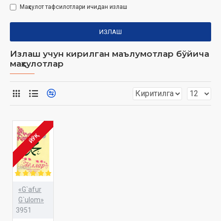
Маҳсулот тафсилотлари ичидан излаш
ИЗЛАШ
Излаш учун кирилган маълумотлар бўйича
маҳсулотлар
ЙЎҚ
«G`afur
G`ulom»
3951