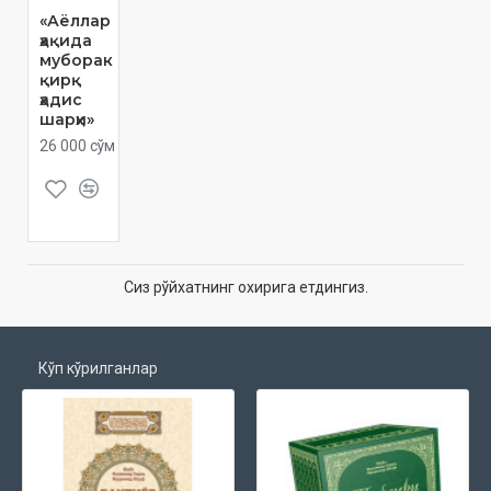
«Аёллар
ҳақида
муборак
қирқ
ҳадис
шарҳи»
26 000 сўм
Сиз рўйхатнинг охирига етдингиз.
Кўп кўрилганлар