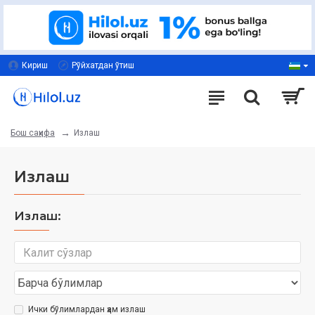
Кириш
Рўйхатдан ўтиш
Излаш
Бош саҳифа
Излаш
Излаш:
Ички бўлимлардан ҳам излаш