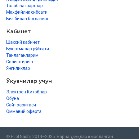
Талаб ва шартлар
Махфийлик сиёсати
Биз билан боғланиш
Кабинет
Шахсий кабинет
Буюртмалар рўйхати
Танлаганларим
Солиштириш
Янгиликлар
Ўқувчилар учун
Электрон Китоблар
Обуна
Сайт харитаси
Оммавий оферта
© Hilol Nashr 2014–2025. Барча ҳуқуқлар ҳимояланган