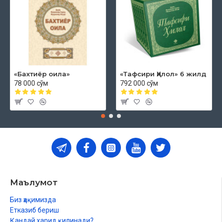
«Бахтиёр оила»
«Тафсири Ҳилол» 6 жилд
78 000 сўм
792 000 сўм
Маълумот
Биз ҳақимизда
Етказиб бериш
Қандай харид қилинади?