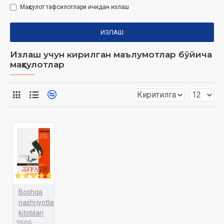
Маҳсулот тафсилотлари ичидан излаш
ИЗЛАШ
Излаш учун кирилган маълумотлар бўйича
маҳсулотлар
Boshqa
nashriyotlar
kitoblari
2505