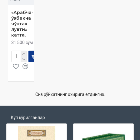
«Арабча-
ўзбекча
чўнтак
луғати»
катта.
31 500 сўм
Сиз рўйхатнинг охирига етдингиз.
Кўп кўрилганлар