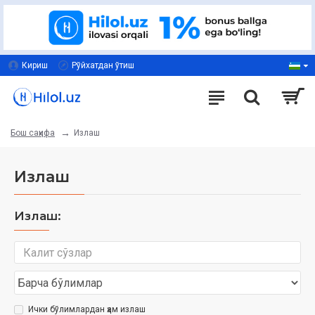
Кириш
Рўйхатдан ўтиш
Излаш
Бош саҳифа
Излаш
Излаш:
Ички бўлимлардан ҳам излаш