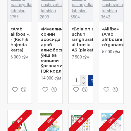
nashriyotlar
nashriyotlar
nashriyotlar
nashriyotlar
kitoblari
kitoblari
kitoblari
kitoblari
3755
2809
5504
3642
«Arab
«Муаллими
«Bolajonlar
«Alifba»
alifbosi».
соний
uchun
(Arab
- (Kichik
асосида
rangli arab
alifbosini
hajmda
араб
alifbosi»
oʻrganamiz)
karta)
алифбосида
A3 (plakat)
5 000 сўм
ўқиш ва
6 000 сўм
7 500 сўм
ёзишни
ўрганамиз»
(QR кодли)
14 000 сўм
ЙЎҚ
ЙЎҚ
ЙЎҚ
ЙЎҚ