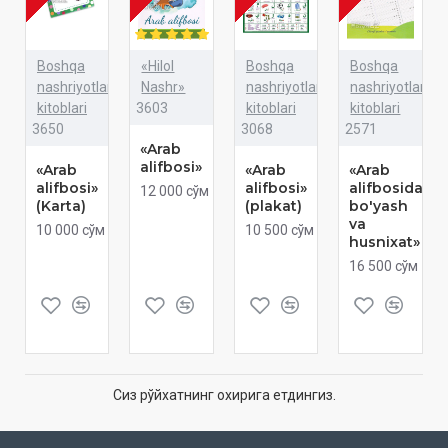
Boshqa
«Hilol
Boshqa
Boshqa
nashriyotlar
Nashr»
nashriyotlar
nashriyotlar
kitoblari
3603
kitoblari
kitoblari
3650
3068
2571
«Arab
alifbosi»
«Arab
«Arab
«Arab
alifbosi»
alifbosi»
alifbosida
12 000 сўм
(Karta)
(plakat)
bo'yash
va
10 000 сўм
10 500 сўм
husnixat»
16 500 сўм
Сиз рўйхатнинг охирига етдингиз.