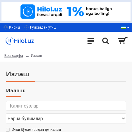
Кириш
Рўйхатдан ўтиш
Излаш
Бош саҳифа
Излаш
Излаш:
Ички бўлимлардан ҳам излаш