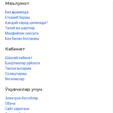
Маълумот
Биз ҳақимизда
Етказиб бериш
Қандай харид қилинади?
Талаб ва шартлар
Махфийлик сиёсати
Биз билан боғланиш
Кабинет
Шахсий кабинет
Буюртмалар рўйхати
Танлаганларим
Солиштириш
Янгиликлар
Ўқувчилар учун
Электрон Китоблар
Обуна
Сайт харитаси