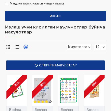
Маҳсулот тафсилотлари ичидан излаш
ИЗЛАШ
Излаш учун кирилган маълумотлар бўйича
маҳсулотлар
ОЛДИНГИ МАҲСУЛОТЛАР
ЙЎҚ
ЙЎҚ
ЙЎҚ
Boshqa
Boshqa
Boshqa
Boshqa