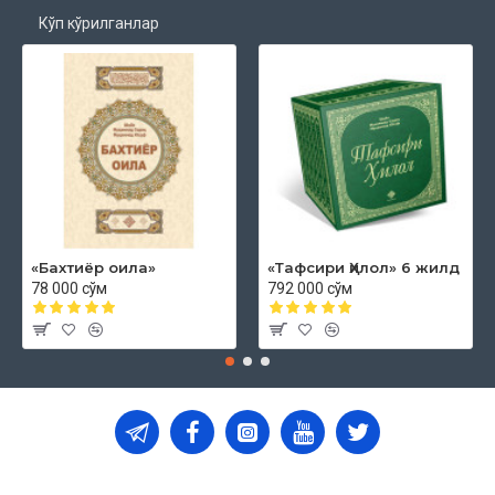
Кўп кўрилганлар
«Бахтиёр оила»
«Тафсири Ҳилол» 6 жилд
78 000 сўм
792 000 сўм