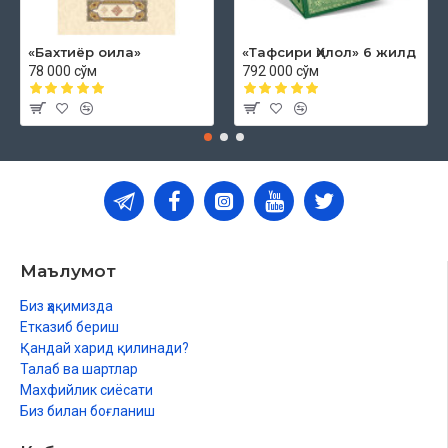
«Бахтиёр оила»
«Тафсири Ҳилол» 6 жилд
78 000 сўм
792 000 сўм
Маълумот
Биз ҳақимизда
Етказиб бериш
Қандай харид қилинади?
Талаб ва шартлар
Махфийлик сиёсати
Биз билан боғланиш