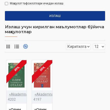
Маҳсулот тафсилотлари ичидан излаш
ИЗЛАШ
Излаш учун кирилган маълумотлар бўйича
маҳсулотлар
ЙЎҚ
ЙЎҚ
«Akademnashr»
«Akademnashr»
4202
4197
«Олим
«Олим