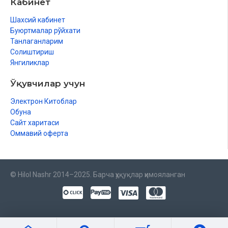
Кабинет
Шахсий кабинет
Буюртмалар рўйхати
Танлаганларим
Солиштириш
Янгиликлар
Ўқувчилар учун
Электрон Китоблар
Обуна
Сайт харитаси
Оммавий оферта
© Hilol Nashr 2014–2025. Барча ҳуқуқлар ҳимояланган