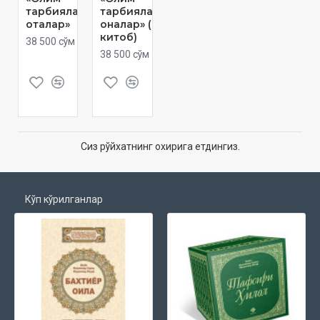
тарбиялаган
тарбиялаган
оталар»
оналар» (1-
китоб)
38 500 сўм
38 500 сўм
Сиз рўйхатнинг охирига етдингиз.
Кўп кўрилганлар