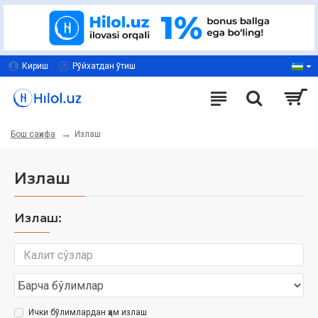
Кириш
Рўйхатдан ўтиш
Излаш
Бош саҳифа
Излаш
Излаш:
Ички бўлимлардан ҳам излаш