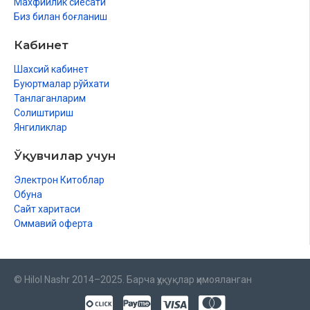
Махфийлик сиёсати
Биз билан боғланиш
Кабинет
Шахсий кабинет
Буюртмалар рўйхати
Танлаганларим
Солиштириш
Янгиликлар
Ўқувчилар учун
Электрон Китоблар
Обуна
Сайт харитаси
Оммавий оферта
© Hilol Nashr 2014–2025. Барча ҳуқуқлар ҳимояланган