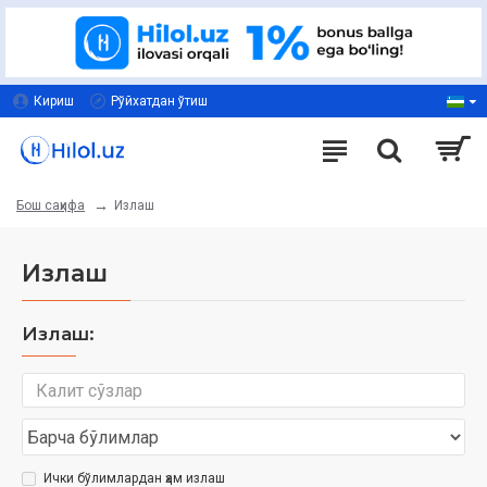
Кириш
Рўйхатдан ўтиш
Излаш
Бош саҳифа
Излаш
Излаш:
Ички бўлимлардан ҳам излаш