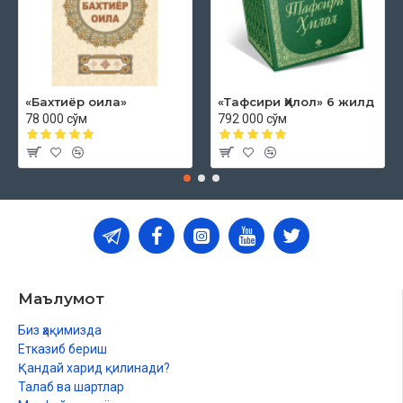
«Бахтиёр оила»
«Тафсири Ҳилол» 6 жилд
78 000 сўм
792 000 сўм
Маълумот
Биз ҳақимизда
Етказиб бериш
Қандай харид қилинади?
Талаб ва шартлар