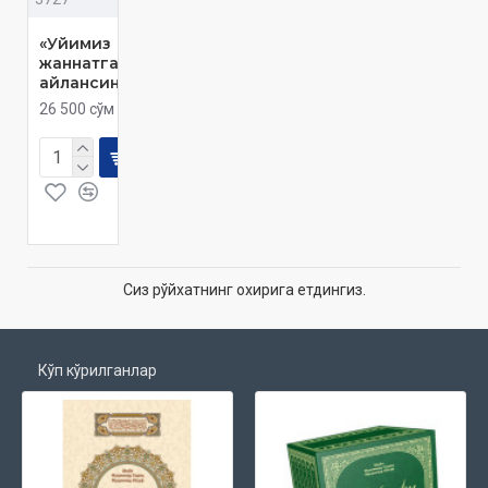
«Уйимиз
жаннатга
айлансин»
26 500 сўм
Сиз рўйхатнинг охирига етдингиз.
Кўп кўрилганлар