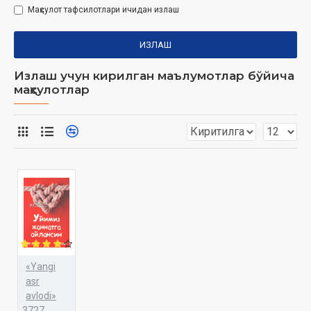
Маҳсулот тафсилотлари ичидан излаш
ИЗЛАШ
Излаш учун кирилган маълумотлар бўйича
маҳсулотлар
«Yangi
asr
avlodi»
3727