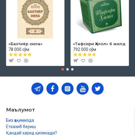
«Бахтиёр оила»
«Тафсири Ҳилол» 6 жилд
78 000 сўм
792 000 сўм
Маълумот
Биз ҳақимизда
Етказиб бериш
Қандай харид қилинади?