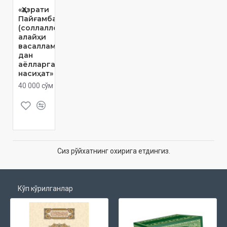
«Ҳазрати
Пайғамбар
(соллаллоҳу
алайҳи
васаллам)
дан
аёлларга 50
насиҳат»
40 000 сўм
Сиз рўйхатнинг охирига етдингиз.
Кўп кўрилганлар