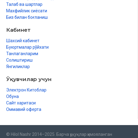
Талаб ва шартлар
Махфийлик сиёсати
Биз билан боғланиш
Кабинет
Шахсий кабинет
Буюртмалар рўйхати
Танлаганларим
Солиштириш
Янгиликлар
Ўқувчилар учун
Электрон Китоблар
Обуна
Сайт харитаси
Оммавий оферта
© Hilol Nashr 2014–2025. Барча ҳуқуқлар ҳимояланган