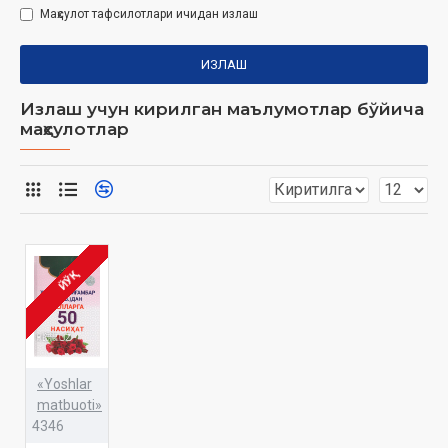
Маҳсулот тафсилотлари ичидан излаш
ИЗЛАШ
Излаш учун кирилган маълумотлар бўйича
маҳсулотлар
ЙЎҚ
«Yoshlar
matbuoti»
4346