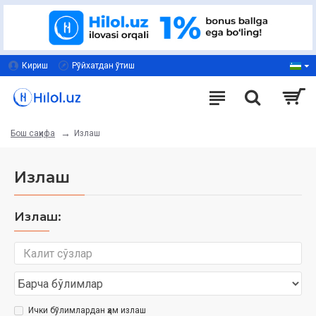
Кириш
Рўйхатдан ўтиш
Излаш
Бош саҳифа
Излаш
Излаш:
Ички бўлимлардан ҳам излаш