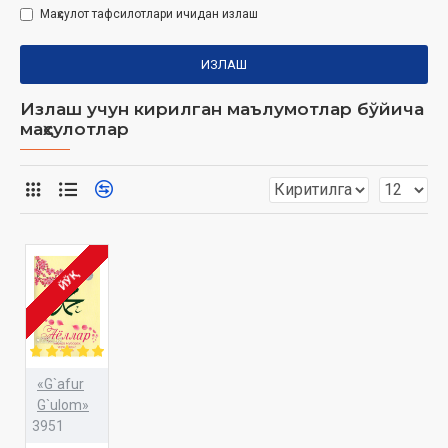
Маҳсулот тафсилотлари ичидан излаш
ИЗЛАШ
Излаш учун кирилган маълумотлар бўйича
маҳсулотлар
ЙЎҚ
«G`afur
G`ulom»
3951