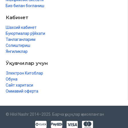
Биз билан боғланиш
Кабинет
Шахсий кабинет
Буюртмалар рўйхати
Танлаганларим
Солиштириш
Янгиликлар
Ўқувчилар учун
Электрон Китоблар
Обуна
Сайт харитаси
Оммавий оферта
© Hilol Nashr 2014–2025. Барча ҳуқуқлар ҳимояланган