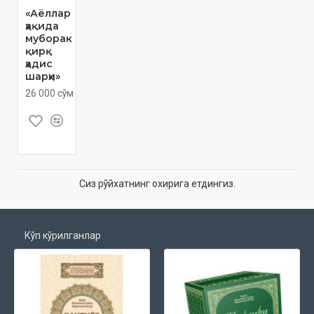
«Аёллар
ҳақида
муборак
қирқ
ҳадис
шарҳи»
26 000 сўм
Сиз рўйхатнинг охирига етдингиз.
Кўп кўрилганлар