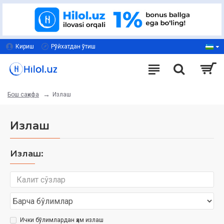
Кириш
Рўйхатдан ўтиш
Излаш
Бош саҳифа
Излаш
Излаш:
Ички бўлимлардан ҳам излаш