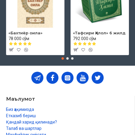
«Бахтиёр оила»
«Тафсири Ҳилол» 6 жилд
78 000 сўм
792 000 сўм
Маълумот
Биз ҳақимизда
Етказиб бериш
Қандай харид қилинади?
Талаб ва шартлар
Махфийлик сиёсати