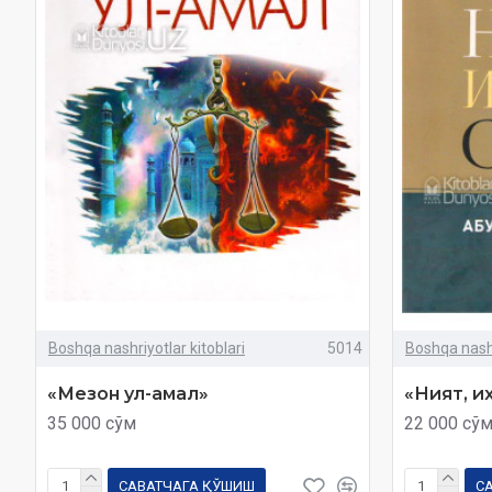
Boshqa nashriyotlar kitoblari
5014
Boshqa nashr
«Мезон ул-амал»
«Ният, их
35 000 сўм
22 000 сў
САВАТЧАГА ҚЎШИШ
С