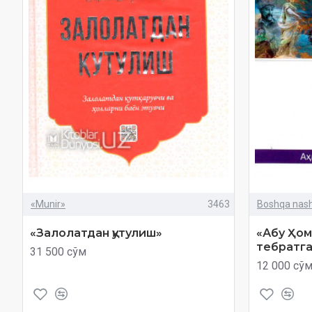
«Munir»
3463
Boshqa nashr
«Залолатдан қутулиш»
«Абу Ҳом
тебратга
31 500 сўм
12 000 сў