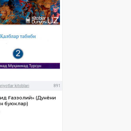
iyotlar kitoblari
891
ид Ғаззолий» (Дунёни
н буюклар)
м