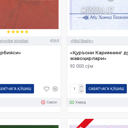
iyotlar kitoblari
4569
«Hilol Nashr»
арбияси»
«Қуръони Каримнинг д
жавоҳирлари»
м
92 000 сўм
АВАТЧАГА ҚЎШИШ
САВАТЧАГА ҚЎШИШ
Савол
Харид