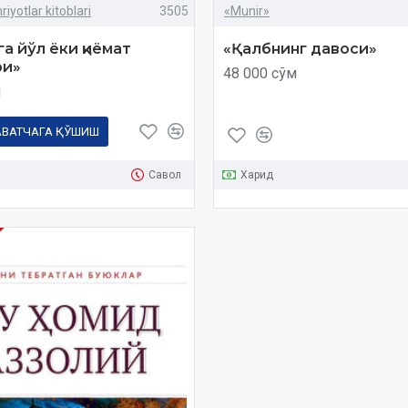
iyotlar kitoblari
3505
«Munir»
а йўл ёки қиёмат
«Қалбнинг давоси»
ри»
48 000 сўм
м
АВАТЧАГА ҚЎШИШ
Савол
Харид