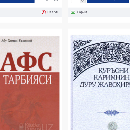
Савол
Харид