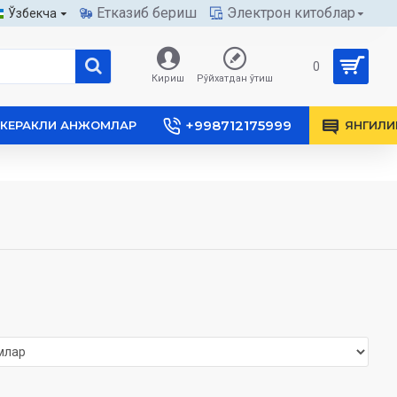
Етказиб бериш
Электрон китоблар
Ўзбекча
0
Кириш
Рўйхатдан ўтиш
+998712175999
КЕРАКЛИ АНЖОМЛАР
ЯНГИЛИ