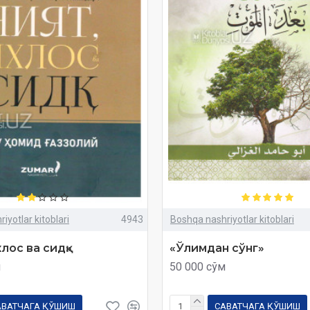
iyotlar kitoblari
4943
Boshqa nashriyotlar kitoblari
лос вa сидқ»
«Ўлимдан сўнг»
м
50 000 сўм
АВАТЧАГА ҚЎШИШ
САВАТЧАГА ҚЎШИШ