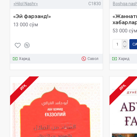
«Hilol Nashr»
C1830
Boshqa nashr
«Эй фарзанд!»
«Жаннатг
хабарла
13 000 сўм
53 000 сў
С
Харид
Савол
Харид
ЙЎҚ
ЙЎҚ