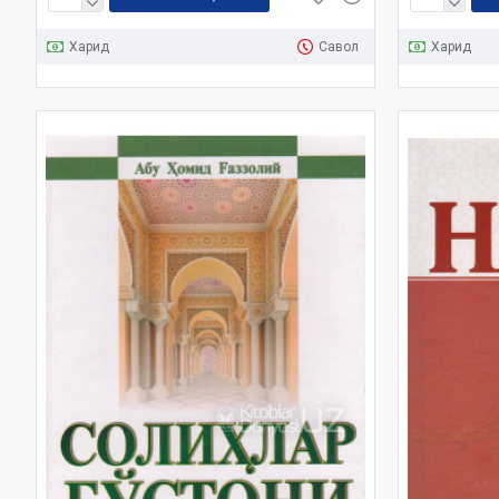
Харид
Савол
Харид