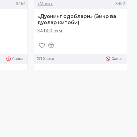
3464
«Munir»
3462
«Дуонинг одоблари» (Зикр ва
дуолар китоби)
34 000 сўм
Савол
Харид
Савол