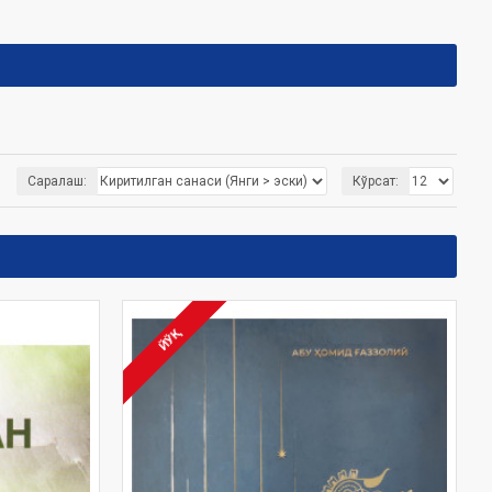
Саралаш:
Кўрсат:
ЙЎҚ