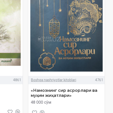
4861
Boshqa nashriyotlar kitoblari
4761
«Намознинг сир асрорлари ва
муҳим жиҳатлари»
48 000 сўм