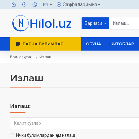
Саҳифаларимиз
Барчаси
БАРЧА БЎЛИМЛАР
ОБУНА
КИТОБЛАР
Бош саҳифа
Излаш
Излаш
Излаш:
Ички бўлимлардан ҳам излаш