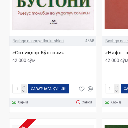
Boshqa nashriyotlar kitoblari
4568
Boshqa nashr
«Солиҳлар бўстони»
«Нафс т
42 000 сўм
42 000 сў
САВАТЧАГА ҚЎШИШ
С
Харид
Савол
Харид