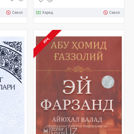
Савол
Харид
Савол
ЙЎҚ