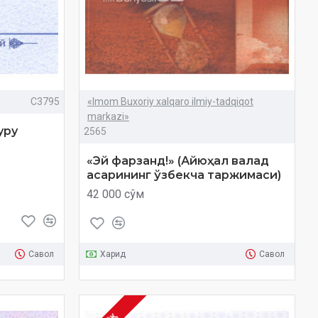
C3795
«Imom Buxoriy xalqaro ilmiy-tadqiqot
markazi»
уру
2565
«Эй фарзанд!» (Айюҳал валад
асарининг ўзбекча таржимаси)
42 000 сўм
Савол
Харид
Савол