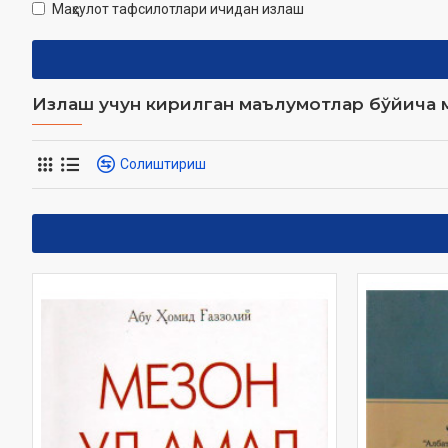
Маҳсулот тафсилотлари ичидан излаш
Излаш учун кирилган маълумотлар бўйича м
Солиштириш