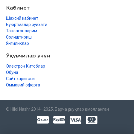
Кабинет
Шахсий кабинет
Буюртмалар рўйхати
Танлаганларим
Солиштириш
Янгиликлар
Ўқувчилар учун
Электрон Китоблар
Обуна
Сайт харитаси
Оммавий оферта
© Hilol Nashr 2014–2025. Барча ҳуқуқлар ҳимояланган