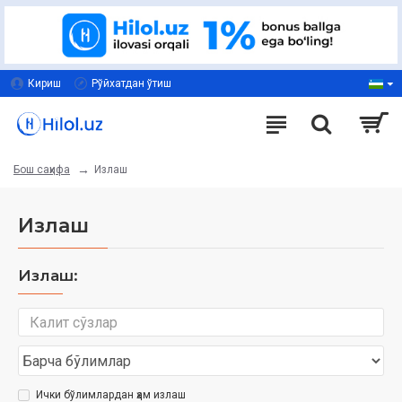
Кириш
Рўйхатдан ўтиш
Излаш
Бош саҳифа
Излаш
Излаш:
Ички бўлимлардан ҳам излаш