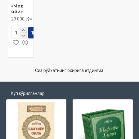
«Меҳр
ойи»
29 000 сўм
Сиз рўйхатнинг охирига етдингиз.
Кўп кўрилганлар