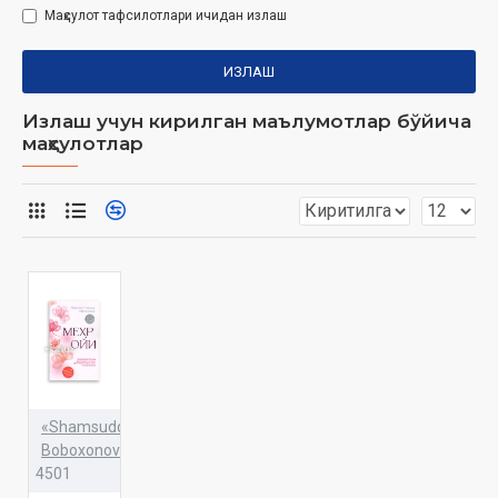
Маҳсулот тафсилотлари ичидан излаш
ИЗЛАШ
Излаш учун кирилган маълумотлар бўйича
маҳсулотлар
«Shamsuddinxon
Boboxonov»
4501