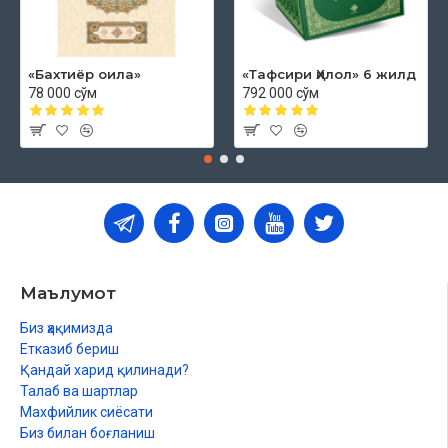
«Бахтиёр оила»
«Тафсири Ҳилол» 6 жилд
78 000 сўм
792 000 сўм
Маълумот
Биз ҳақимизда
Етказиб бериш
Қандай харид қилинади?
Талаб ва шартлар
Махфийлик сиёсати
Биз билан боғланиш