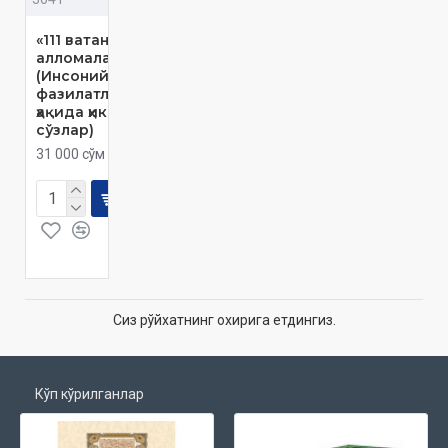
«111 ватандош
алломаларимиз»
(Инсоний
фазилатлар
ҳақида ҳикматли
сўзлар)
31 000 сўм
Сиз рўйхатнинг охирига етдингиз.
Кўп кўрилганлар