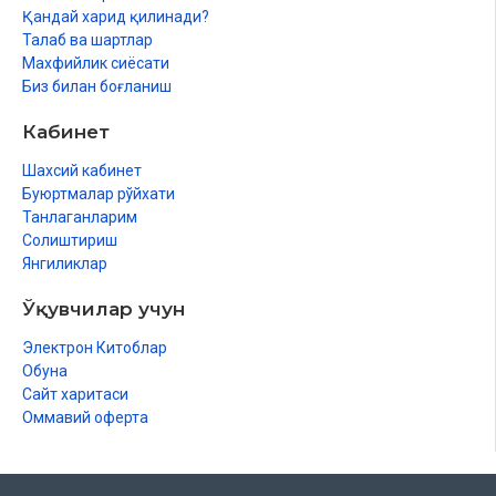
Қандай харид қилинади?
Талаб ва шартлар
Махфийлик сиёсати
Биз билан боғланиш
Кабинет
Шахсий кабинет
Буюртмалар рўйхати
Танлаганларим
Солиштириш
Янгиликлар
Ўқувчилар учун
Электрон Китоблар
Обуна
Сайт харитаси
Оммавий оферта