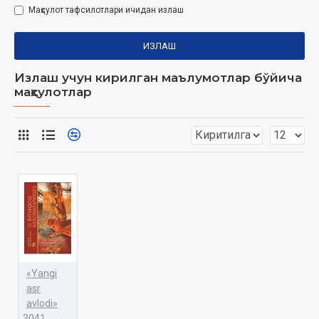
Маҳсулот тафсилотлари ичидан излаш
ИЗЛАШ
Излаш учун кирилган маълумотлар бўйича
маҳсулотлар
«Yangi
asr
avlodi»
3041