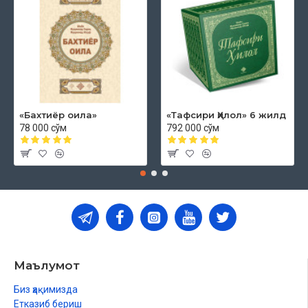
«Бахтиёр оила»
«Тафсири Ҳилол» 6 жилд
78 000 сўм
792 000 сўм
Маълумот
Биз ҳақимизда
Етказиб бериш