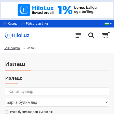
Кириш
Рўйхатдан ўтиш
Излаш
Бош саҳифа
Излаш
Излаш:
Ички бўлимлардан ҳам излаш