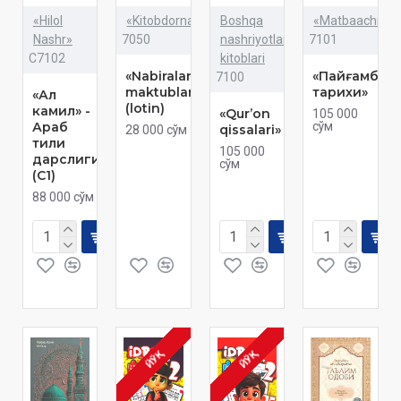
«Hilol
«Kitobdornashr»
Boshqa
«Matbaachi»
Nashr»
7050
nashriyotlar
7101
C7102
kitoblari
«Nabiralarimga
«Пайғамбар
7100
maktublar»
тарихи»
«Ал
(lotin)
камил» -
«Qur’on
105 000
Араб
сўм
qissalari»
28 000 сўм
тили
105 000
дарслиги
сўм
(C1)
88 000 сўм
ЙЎҚ
ЙЎҚ