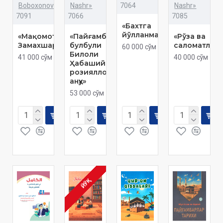
Boboxonov»
Nashr»
7064
Nashr»
7091
7066
7085
«Бахтга
йўлланма»
«Мақомоти
«Пайғамбар
«Рўза ва
Замахшарий»
булбули
саломатлик
60 000 сўм
Билоли
41 000 сўм
40 000 сўм
Ҳабаший
розияллоҳу
анҳу»
53 000 сўм
ЙЎҚ