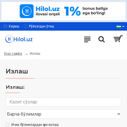
Кириш
Рўйхатдан ўтиш
Излаш
Бош саҳифа
Излаш
Излаш:
Ички бўлимлардан ҳам излаш