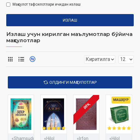
Маҳсулот тафсилотлари ичидан излаш
ИЗЛАШ
Излаш учун кирилган маълумотлар бўйича
маҳсулотлар
ОЛДИНГИ МАҲСУЛОТЛАР
МАШҲУР
ЙЎҚ
«Shamsuddinxon
«Hilol
«Irfon
«Hilol