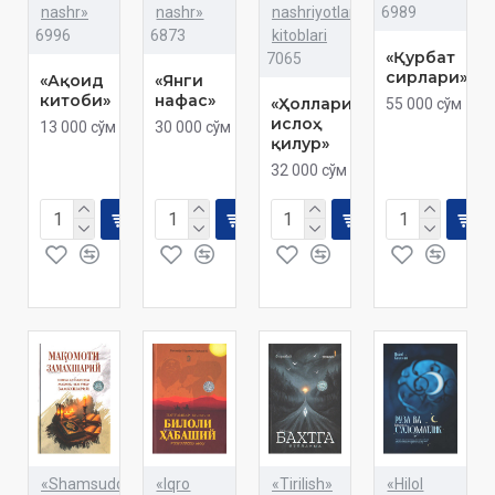
nashr»
nashr»
nashriyotlar
6989
6996
6873
kitoblari
«Қурбат
7065
сирлари»
«Ақоид
«Янги
китоби»
нафас»
«Ҳолларини
55 000 сўм
ислоҳ
13 000 сўм
30 000 сўм
қилур»
32 000 сўм
«Shamsuddinxon
«Iqro
«Tirilish»
«Hilol