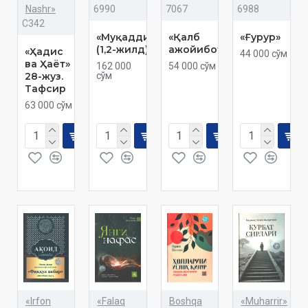
Nashr»
6990
7067
6988
C342
«Муқаддима»
«Қалб
«Ғурур»
(1,2-жилд)
ажойиботлари»
«Ҳадис
44 000 сўм
ва Ҳаёт»
162 000
54 000 сўм
28-жуз.
сўм
Тафсир
63 000 сўм
«Irfon
«Falaq
Boshqa
«Muharrir»