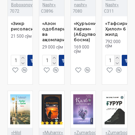
Boboxonov»
Nashr»
nashr»
Nashr»
7072
C3896
7080
C311
«Зикр
«Азон
«Қуръони
«Тафсири
рисоласи»
одоблари
Карим»
Ҳилол» 6
ва
(Абдулвоҳидий
жилд
21 500 сўм
аҳкомлари»
босма)
792 000
сўм
29 000 сўм
169 000
сўм
«Hilol
«Muharrir»
«Zumarbooks»
«Zumarbooks»