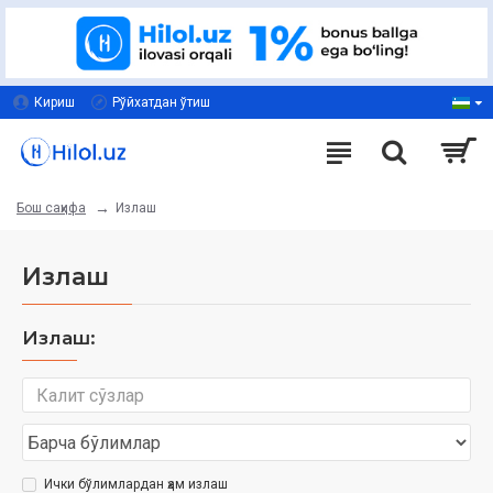
Кириш
Рўйхатдан ўтиш
Излаш
Бош саҳифа
Излаш
Излаш:
Ички бўлимлардан ҳам излаш