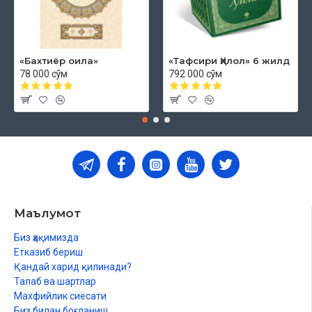
«Бахтиёр оила»
«Тафсири Ҳилол» 6 жилд
78 000 сўм
792 000 сўм
Маълумот
Биз ҳақимизда
Етказиб бериш
Қандай харид қилинади?
Талаб ва шартлар
Махфийлик сиёсати
Биз билан боғланиш