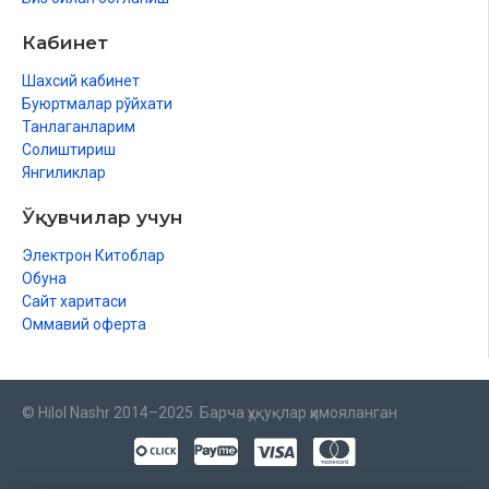
Кабинет
Шахсий кабинет
Буюртмалар рўйхати
Танлаганларим
Солиштириш
Янгиликлар
Ўқувчилар учун
Электрон Китоблар
Обуна
Сайт харитаси
Оммавий оферта
© Hilol Nashr 2014–2025. Барча ҳуқуқлар ҳимояланган