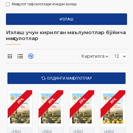
Маҳсулот тафсилотлари ичидан излаш
ИЗЛАШ
Излаш учун кирилган маълумотлар бўйича
маҳсулотлар
ОЛДИНГИ МАҲСУЛОТЛАР
ЙЎҚ
ЙЎҚ
ЙЎҚ
ЙЎҚ
«Hilol
«Hilol
«Hilol
«Hilol