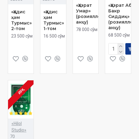
«Ҳазрат
«Ҳазрат Абу
Умар»
Бакр
«Ҳәдис
«Ҳәдис
(розияллоҳу
Сиддиқ»
ҳәм
ҳәм
анҳу)
(розияллоҳу
Турмыс»
Турмыс»
анҳу)
2-том
1-том
78 000 сўм
68 500 сўм
23 500 сўм
16 500 сўм
ЙЎҚ
«Hilol
Studio»
70