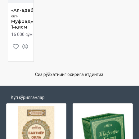
«Ал-адаб
ал-
Муфрад»
1-қисм
16 000 сўм
Сиз рўйхатнинг охирига етдингиз.
Кўп кўрилганлар