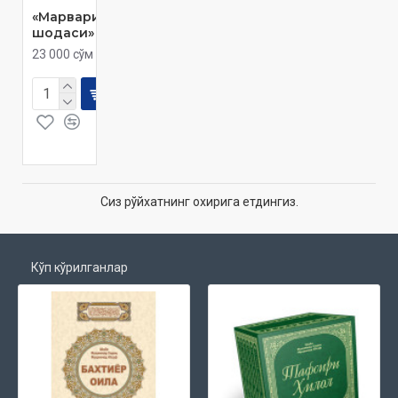
«Марваридлар
шодаси»
23 000 сўм
Сиз рўйхатнинг охирига етдингиз.
Кўп кўрилганлар