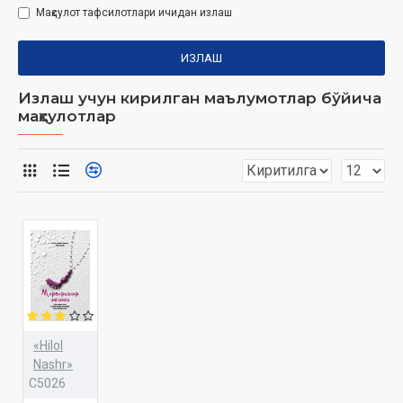
Маҳсулот тафсилотлари ичидан излаш
ИЗЛАШ
Излаш учун кирилган маълумотлар бўйича
маҳсулотлар
«Hilol
Nashr»
C5026