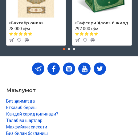
«Бахтиёр оила»
«Тафсири Ҳилол» 6 жилд
78 000 сўм
792 000 сўм
Маълумот
Биз ҳақимизда
Етказиб бериш
Қандай харид қилинади?
Талаб ва шартлар
Махфийлик сиёсати
Биз билан боғланиш