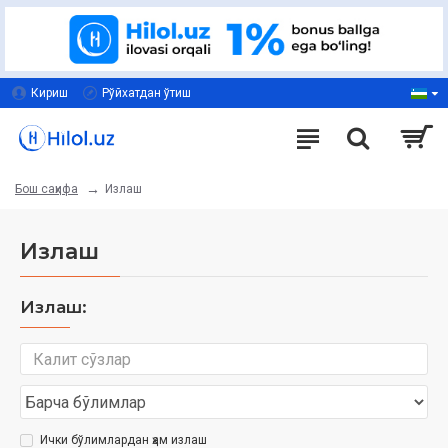
Кириш
Рўйхатдан ўтиш
Излаш
Бош саҳифа
Излаш
Излаш:
Ички бўлимлардан ҳам излаш