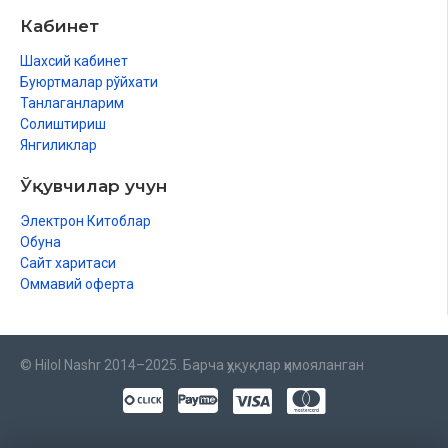
Кабинет
Шахсий кабинет
Буюртмалар рўйхати
Танлаганларим
Солиштириш
Янгиликлар
Ўқувчилар учун
Электрон Китоблар
Обуна
Сайт харитаси
Оммавий оферта
© Hilol Nashr 2014–2025. Барча ҳуқуқлар ҳимояланган