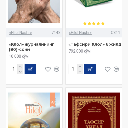
«Hilol Nashr»
7143
«Hilol Nashr»
C311
«Ҳилол» журналининг
«Тафсири Ҳилол» 6 жилд
(80)-сони
792 000 сўм
10 000 сўм