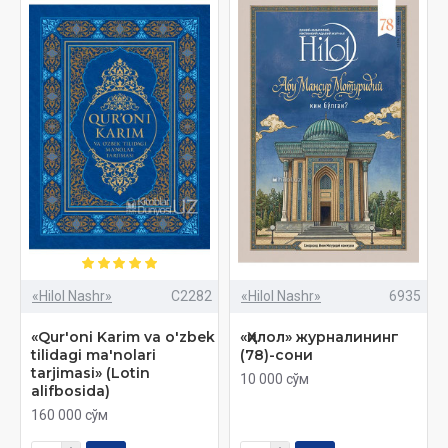
«Hilol Nashr»
C2282
«Hilol Nashr»
6935
«Qur'oni Karim va o'zbek
«Ҳилол» журналининг
tilidagi ma'nolari
(78)-сони
tarjimasi» (Lotin
10 000 сўм
alifbosida)
160 000 сўм