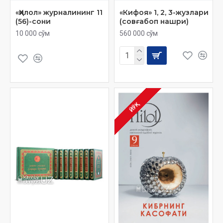
«Ҳилол» журналининг 11
«Кифоя» 1, 2, 3-жузлари
(56)-сони
(совғабоп нашри)
10 000 сўм
560 000 сўм
ЙЎҚ