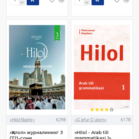
«Hilol Nashr»
6298
«G`afur G`ulom»
6178
«Ҳилол» журналининг 3
«Hilol - Arab tili
(72)-сони
grammatikasi 1»