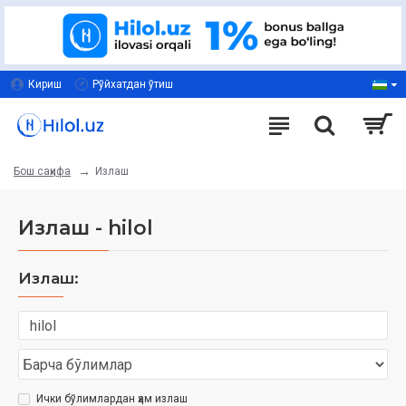
Кириш
Рўйхатдан ўтиш
Излаш
Бош саҳифа
Излаш - hilol
Излаш:
Ички бўлимлардан ҳам излаш