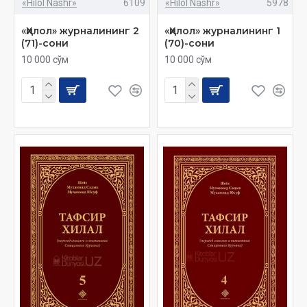
«Hilol Nashr»
6109
«Hilol Nashr»
5978
«Ҳилол» журналининг 2
«Ҳилол» журналининг 1
(71)-сони
(70)-сони
10 000 сўм
10 000 сўм