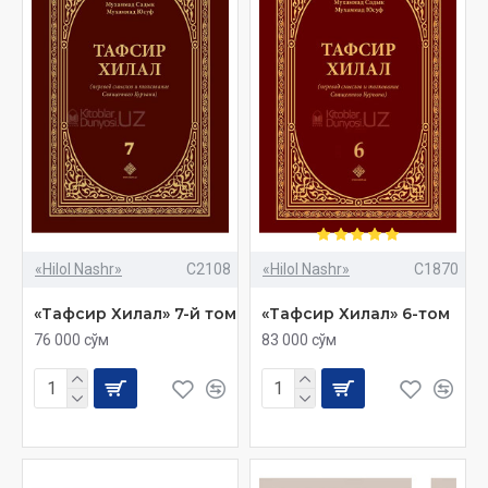
«Hilol Nashr»
C2108
«Hilol Nashr»
C1870
«Тафсир Хилал» 7-й том
«Тафсир Хилал» 6-том
76 000 сўм
83 000 сўм