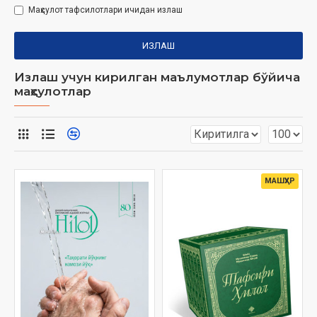
Маҳсулот тафсилотлари ичидан излаш
ИЗЛАШ
Излаш учун кирилган маълумотлар бўйича
маҳсулотлар
МАШҲУР