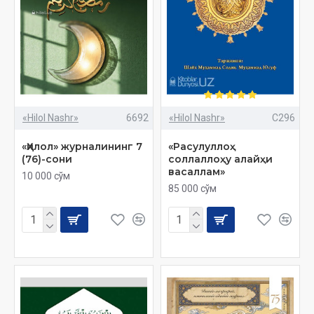
«Hilol Nashr»
6692
«Hilol Nashr»
C296
«Ҳилол» журналининг 7
«Расулуллоҳ
(76)-сони
соллаллоҳу алайҳи
васаллам»
10 000 сўм
85 000 сўм