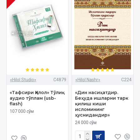
«Hilol Studio»
C4879
«Hilol Nashr»
C224
«Тафсири Ҳилол» Тўлиқ
«Дин насиҳатдир.
аудио тўплам (usb-
Беҳуда ишларни тарк
flash)
қилиш киши
исломининг
107 000 сўм
ҳуснидандир»
24 000 сўм