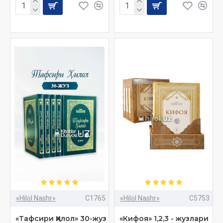
«Hilol Nashr»
C1765
«Hilol Nashr»
C5753
«Тафсири Ҳилол» 30-жуз
«Кифоя» 1,2,3 - жузлари