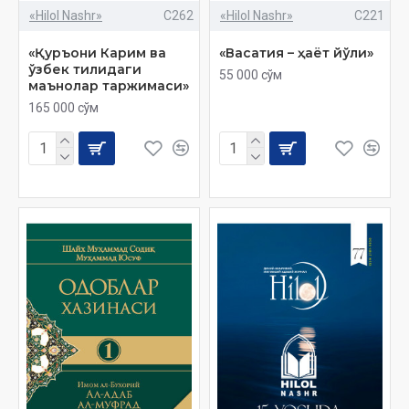
«Hilol Nashr»
C262
«Hilol Nashr»
C221
«Қуръони Карим ва
«Васатия – ҳаёт йўли»
ўзбек тилидаги
55 000 сўм
маънолар таржимаси»
165 000 сўм