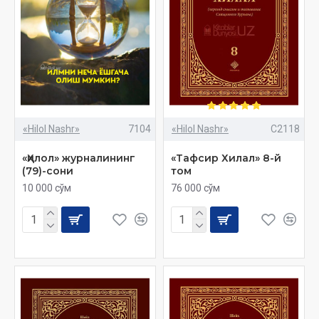
«Hilol Nashr»
7104
«Hilol Nashr»
C2118
«Ҳилол» журналининг
«Тафсир Хилал» 8-й
(79)-сони
том
10 000 сўм
76 000 сўм