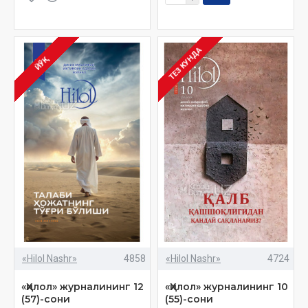
ТЕЗ КУНДА
ЙЎҚ
«Hilol Nashr»
4858
«Hilol Nashr»
4724
«Ҳилол» журналининг 12
«Ҳилол» журналининг 10
(57)-сони
(55)-сони