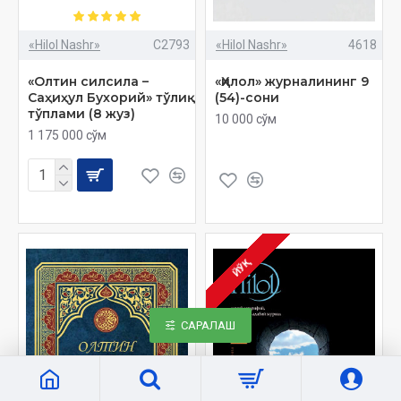
«Hilol Nashr»
C2793
«Hilol Nashr»
4618
«Олтин силсила –
«Ҳилол» журналининг 9
Саҳиҳул Бухорий» тўлиқ
(54)-сони
тўплами (8 жуз)
10 000 сўм
1 175 000 сўм
ЙЎҚ
САРАЛАШ