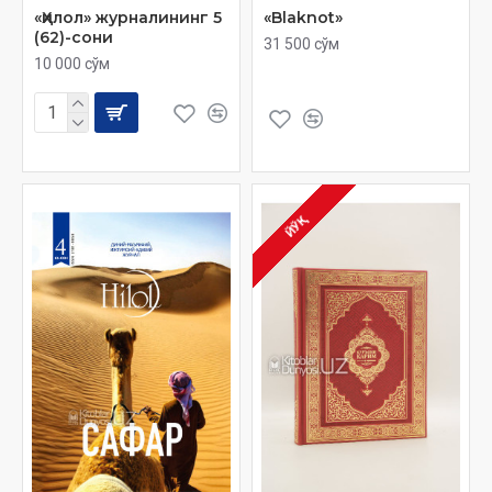
«Ҳилол» журналининг 5
«Blaknot»
(62)-сони
31 500 сўм
10 000 сўм
ЙЎҚ