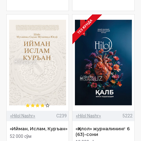
ТЕЗ КУНДА
«Hilol Nashr»
C239
«Hilol Nashr»
5222
«Ийман, Ислам, Куръан»
«Ҳилол» журналининг 6
(63)-сони
52 000 сўм