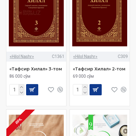
«Hilol Nashr»
C1361
«Hilol Nashr»
C309
«Тафсир Хилал» 3-том
«Тафсир Хилал» 2-том
86 000 сўм
69 000 сўм
ЙЎҚ