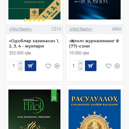
«Hilol Nashr»
C213
«Hilol Nashr»
6860
«Одоблар хазинаси» 1,
«Ҳилол» журналининг 8
2, 3, 4 - жузлари
(77)-сони
352 000 сўм
10 000 сўм