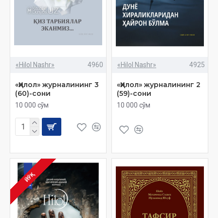
«Hilol Nashr»
4960
«Hilol Nashr»
4925
«Ҳилол» журналининг 3
«Ҳилол» журналининг 2
(60)-сони
(59)-сони
10 000 сўм
10 000 сўм
ЙЎҚ