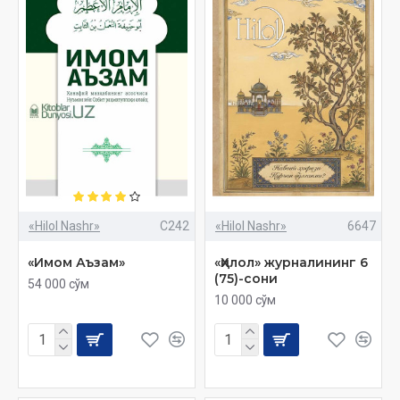
«Hilol Nashr»
C242
«Hilol Nashr»
6647
«Имом Аъзам»
«Ҳилол» журналининг 6
(75)-сони
54 000 сўм
10 000 сўм