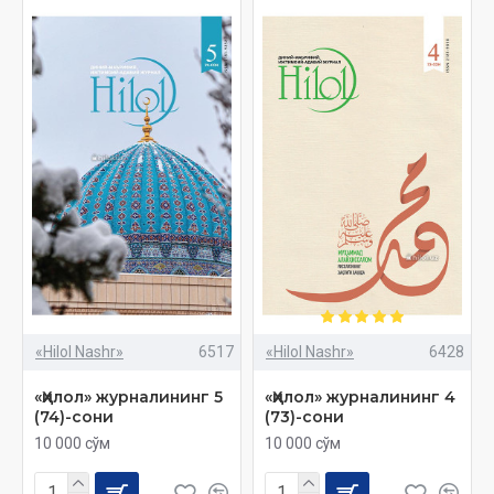
«Hilol Nashr»
6517
«Hilol Nashr»
6428
«Ҳилол» журналининг 5
«Ҳилол» журналининг 4
(74)-сони
(73)-сони
10 000 сўм
10 000 сўм