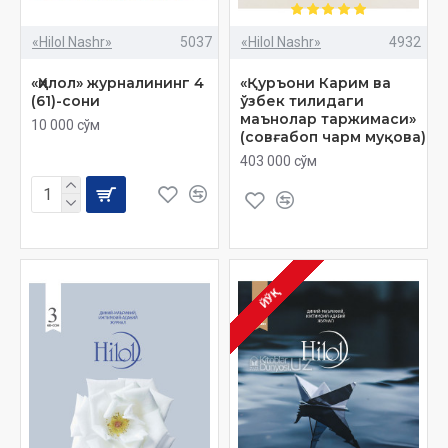
«Hilol Nashr»
5037
«Hilol Nashr»
4932
«Ҳилол» журналининг 4
«Қуръони Карим ва
(61)-сони
ўзбек тилидаги
маънолар таржимаси»
10 000 сўм
(совғабоп чарм муқова)
403 000 сўм
ЙЎҚ