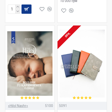
10 000 сўм
ЙЎҚ
«Hilol Nashr»
5100
5091