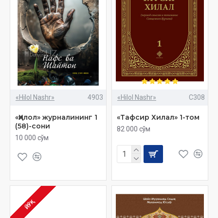
«Hilol Nashr»
4903
«Hilol Nashr»
C308
«Ҳилол» журналининг 1
«Тафсир Хилал» 1-том
(58)-сони
82 000 сўм
10 000 сўм
ЙЎҚ