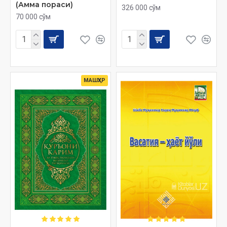
(Амма пораси)
326 000 сўм
70 000 сўм
МАШҲУР