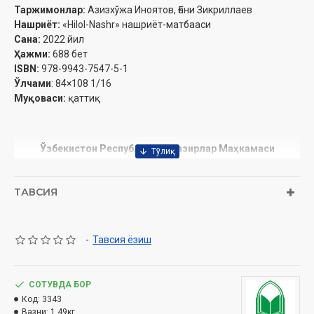
Таржимонлар:
Азизхўжа Иноятов, Ғани Зикриллаев
Нашриёт:
«Hilol-Nashr» нашриёт-матбааси
Сана:
2022 йил
Ҳажми:
688
бет
ISBN:
978-9943-7547-5-1
Ўлчами
: 84×108 1/16
Муқоваси:
қаттиқ
Ўзбекистон Республикаси Вазирлар Маҳкамаси
ҳузуридаги Дин ишлари бўйича қўмитанинг 03-07/6260-
сонли тавсияси ила чоп этилган.
ТАВСИЯ
СЎЗБОШИ
-
Тавсия ёзиш
Қуръони каримни Аллоҳ таоло шак-шубҳа ножоиз бўлган
ушбу китоб тақводорлар учун дастуруламалдир (Бақара
сураси, 2-оят) деб атаган. Уламолар таърифида у тиловати,
СОТУВДА БОР
қироати ибодат ҳисобланувчи китобдир [МС, УТ].[1]
Код:
3343
Муҳаммад а.с. қирқ ёшга етганларида Қуръони карим ваҳий
Вазни:
1.49кг