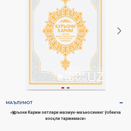
МАЪЛУМОТ
«Қуръони Карим оятлари мазмун-маъносининг ўзбекча
изоҳли таржимаси»