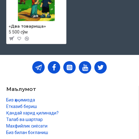
«Два товарища»
5 500 сўм
Маълумот
Биз ҳақимизда
Етказиб бериш
Қандай харид қилинади?
Талаб ва шартлар
Махфийлик сиёсати
Биз билан боғланиш