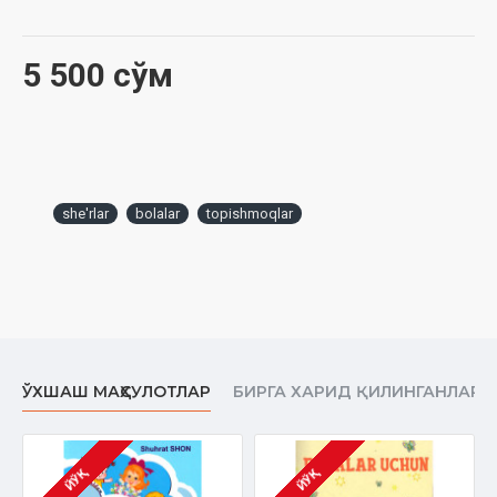
5 500 сўм
she'rlar
bolalar
topishmoqlar
ЎХШАШ МАҲСУЛОТЛАР
БИРГА ХАРИД ҚИЛИНГАНЛАР
ЙЎҚ
ЙЎҚ