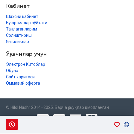
Кабинет
Шахсий кабинет
Буюртмалар рўйхати
Танлаганларим
Солиштириш
Янгиликлар
Ўқувчилар учун
Электрон Китоблар
Обуна
Сайт харитаси
Оммавий оферта
© Hilol Nashr 2014–2025. Барча ҳуқуқлар ҳимояланган