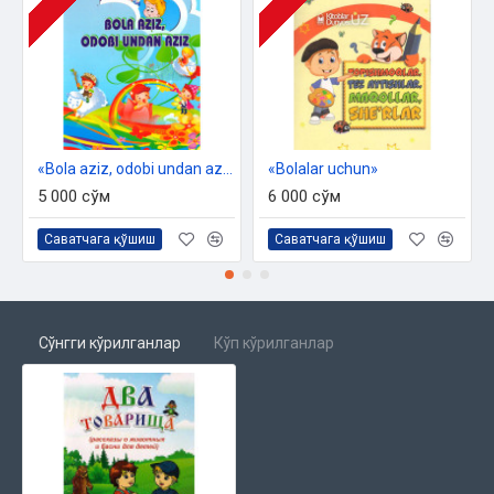
«Bola aziz, odobi undan aziz»
«Bolalar uchun»
5 000 сўм
6 000 сўм
Саватчага қўшиш
Саватчага қўшиш
Сўнгги кўрилганлар
Кўп кўрилганлар