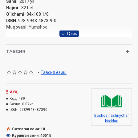
Sana:
2017 yil
Hajmi:
32 bet
O‘lchami:
84x108 1/8
ISBN:
978-9943-4873-9-0
Muqovasi:
Yumshoq
ТАВСИЯ
-
Тавсия ёзиш
ЙЎҚ
Код:
489
Вазни:
0.07кг
ISBN:
9789943487390
Boshqa nashriyotlar
kitoblari
Сотилган сони: 10
Кўрилган сони: 40515