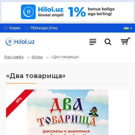
Кириш
Рўйхатдан ўтиш
Излаш
«Два товарища»
Бош саҳифа
«Два товарища»
ЙЎҚ