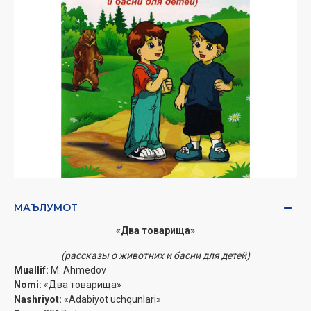
МАЪЛУМОТ
«Два товарища»
(рассказы о животних и басни для детей)
Muallif:
M. Ahmedov
Nomi:
«Два товарища»
Nashriyot:
«Adabiyot uchqunlari»