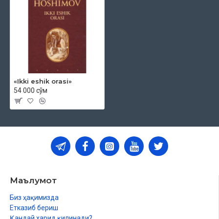
«Ikki eshik orasi»
54 000 сўм
Маълумот
Биз ҳақимизда
Етказиб бериш
Қандай харид қилинади?