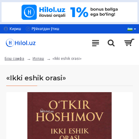
Кириш
Рўйхатдан ўтиш
Излаш
«Ikki eshik orasi»
Бош саҳифа
«Ikki eshik orasi»