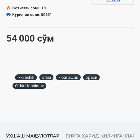
kitoblari
Сотилган сони: 18
Кўрилган сони: 50651
54 000 сўм
ikki eshik
orasi
икки эшик
ораси
O'tkir Hoshimov
ЎХШАШ МАҲСУЛОТЛАР
БИРГА ХАРИД ҚИЛИНГАНЛАР