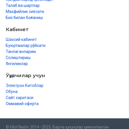
Талаб ва шартлар
Махфийлик сиёсати
Биз билан боғланиш
Кабинет
Шахсий кабинет
Буюртмалар рўйхати
Танлаганларим
Солиштириш
Янгиликлар
Ўқувчилар учун
Электрон Китоблар
Обуна
Сайт харитаси
Оммавий оферта
© Hilol Nashr 2014–2025. Барча ҳуқуқлар ҳимояланган