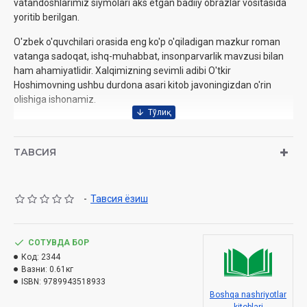
vatandoshlarimiz siymolari aks etgan badiiy obrazlar vositasida
yoritib berilgan.
O'zbek o'quvchilari orasida eng ko'p o'qiladigan mazkur roman
vatanga sadoqat, ishq-muhabbat, insonparvarlik mavzusi bilan
ham ahamiyatlidir. Xalqimizning sevimli adibi O'tkir
Hoshimovning ushbu durdona asari kitob javoningizdan o'rin
olishiga ishonamiz.
Muallif:
O'tkir Hoshimov
ТАВСИЯ
Nomi:
«Ikki eshik orasi»
Nashriyot:
«Nurli dunyo»
Sana:
2026-yil
-
Тавсия ёзиш
Hajmi:
672 bet
ISBN:
978-9910-8471-4-1
O'lchami:
15x22 см (84x108 1/32)
СОТУВДА БОР
Muqovasi:
qattiq
Код:
2344
Вазни:
0.61кг
ISBN:
9789943518933
Boshqa nashriyotlar