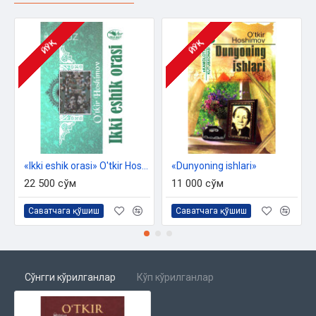
ЙЎҚ
ЙЎҚ
«Ikki eshik orasi» O'tkir Hoshimov
«Dunyoning ishlari»
22 500 сўм
11 000 сўм
Саватчага қўшиш
Саватчага қўшиш
Сўнгги кўрилганлар
Кўп кўрилганлар