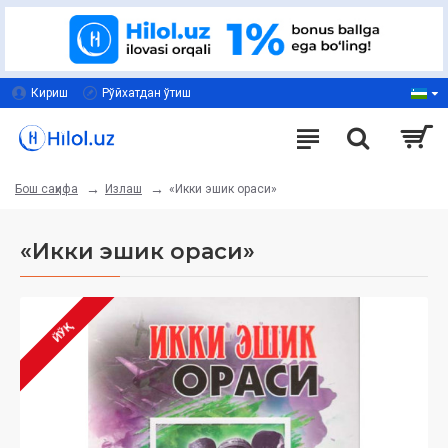
Кириш
Рўйхатдан ўтиш
Излаш
«Икки эшик ораси»
Бош саҳифа
«Икки эшик ораси»
ЙЎҚ