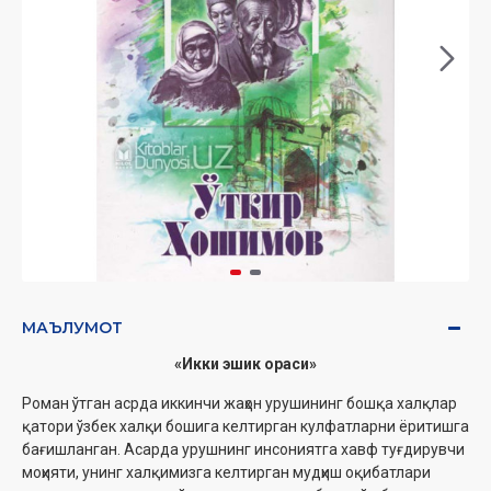
МАЪЛУМОТ
«Икки эшик ораси»
Роман ўтган асрда иккинчи жаҳон урушининг бошқа халқлар
қатори ўзбек халқи бошига келтирган кулфатларни ёритишга
бағишланган. Асарда урушнинг инсониятга хавф туғдирувчи
моҳияти, унинг халқимизга келтирган мудҳиш оқибатлари