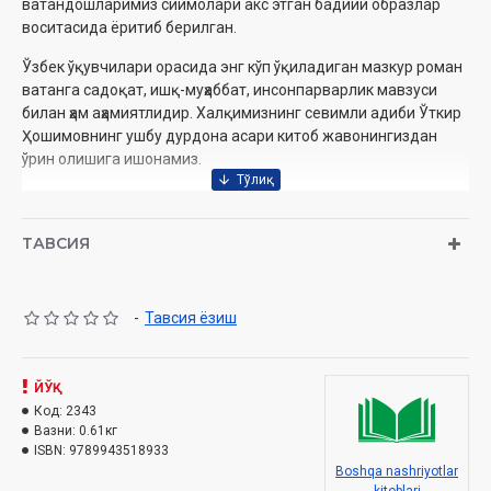
ватандошларимиз сиймолари акс этган бадиий образлар
воситасида ёритиб берилган.
Ўзбек ўқувчилари орасида энг кўп ўқиладиган мазкур роман
ватанга садоқат, ишқ-муҳаббат, инсонпарварлик мавзуси
билан ҳам аҳамиятлидир. Халқимизнинг севимли адиби Ўткир
Ҳошимовнинг ушбу дурдона асари китоб жавонингиздан
ўрин олишига ишонамиз.
Муаллиф:
Ўткир Ҳошимов
ТАВСИЯ
Номи:
«Икки эшик ораси»
Нашриёт:
«Янги китоб»
Сана:
2019-йил
Ҳажми:
640 бет
-
Тавсия ёзиш
ISBN:
978-9943-5189-3-3
Ўлчами:
84х108 1/32
Муқоваси:
қаттиқ
ЙЎҚ
Код:
2343
Вазни:
0.61кг
ISBN:
9789943518933
Boshqa nashriyotlar