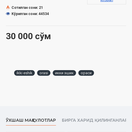
kitoblari
Сотилган сони: 21
Кўрилган сони: 44534
30 000 сўм
ikki eshik
orasi
икки эшик
ораси
ЎХШАШ МАҲСУЛОТЛАР
БИРГА ХАРИД ҚИЛИНГАНЛАР