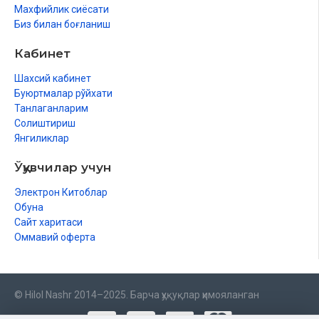
Махфийлик сиёсати
Биз билан боғланиш
Кабинет
Шахсий кабинет
Буюртмалар рўйхати
Танлаганларим
Солиштириш
Янгиликлар
Ўқувчилар учун
Электрон Китоблар
Обуна
Сайт харитаси
Оммавий оферта
© Hilol Nashr 2014–2025. Барча ҳуқуқлар ҳимояланган