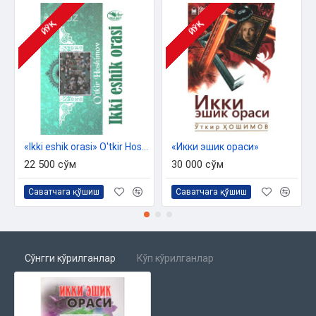
ЙЎҚ
ЙЎҚ
«Ikki eshik orasi» O'tkir Hoshimov
«Икки эшик ораси»
22 500 сўм
30 000 сўм
Саватчага қўшиш
Саватчага қўшиш
Сўнгги кўрилганлар
Кўп кўрилганлар