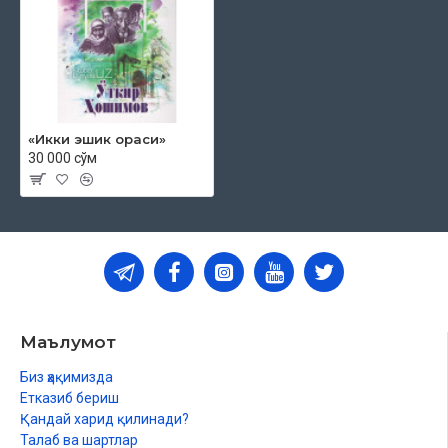
«Икки эшик ораси»
30 000 сўм
Маълумот
Биз ҳақимизда
Етказиб бериш
Қандай харид қилинади?
Талаб ва шартлар