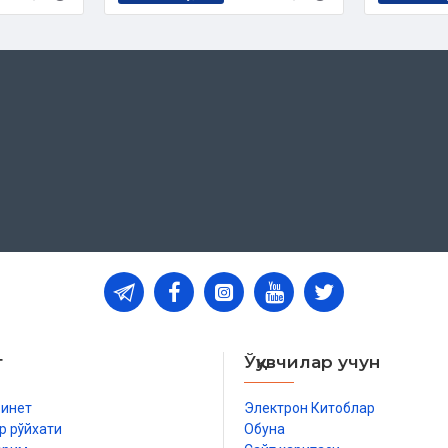
т
Ўқувчилар учун
бинет
Электрон Китоблар
р рўйхати
Обуна