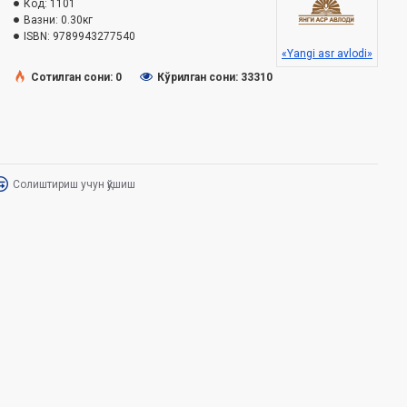
Код:
1101
Вазни:
0.30кг
ISBN:
9789943277540
«Yangi asr avlodi»
Сотилган сони: 0
Кўрилган сони: 33310
Солиштириш учун қўшиш