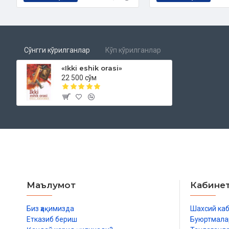
Сўнгги кўрилганлар
Кўп кўрилганлар
«Ikki eshik orasi»
22 500 сўм
Маълумот
Кабине
Биз ҳақимизда
Шахсий ка
Етказиб бериш
Буюртмала