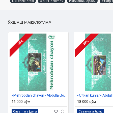
Ikki eshik orasi
O'tkir Hoshimov
Икки эшик ораси
Ўткир
opalarimizning hayoti bugungi zamonda bizga o'rnak bo'lsa ne aja
ЎХШАШ МАҲСУЛОТЛАР
Muallif:
O'tkir Hoshimov
Nashriyot:
«Yangi asr avlodi»
Sana:
2021-yil
ЙЎҚ
ЙЎҚ
Hajmi:
584 bet
ISBN:
978-9943-27-754-0
O'lchami:
84x108 1/32
Muqovasi:
yumshoq
«Mehrobdan chayon» Abdulla Qodiriy
16 000 сўм
18 000 сўм
Саватчага қўшиш
Саватчага қўшиш