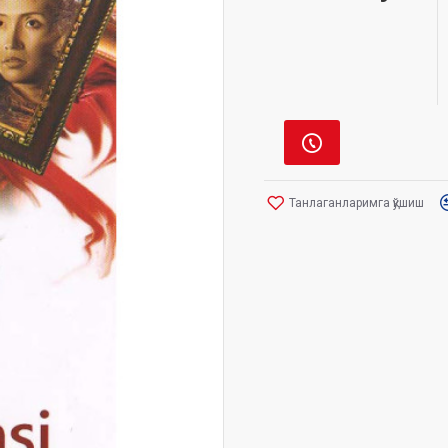
Танлаганларимга қўшиш