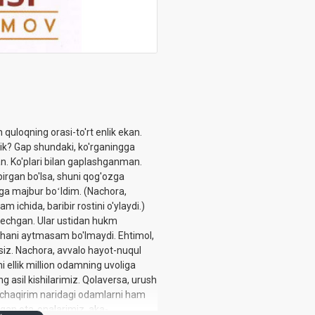
n quloqning orasi-to'rt enlik ekan.
lik? Gap shundaki, ko'rganingga
an. Ko'plari bilan gaplashganman.
 gapirgan bo'lsa, shuni qog'ozga
hga majbur boʻldim. (Nachora,
hida, baribir rostini o'ylaydi.)
 kechgan. Ular ustidan hukm
dishani aytmasam bo'lmaydi. Ehtimol,
siz. Nachora, avvalo hayot-nuqul
 ellik million odamning uvoliga
ng asil kishilarimiz. Qolaversa, urush
b chaqirim naridagi odamlarni ham
lgan ota-onalarimiz, aka-