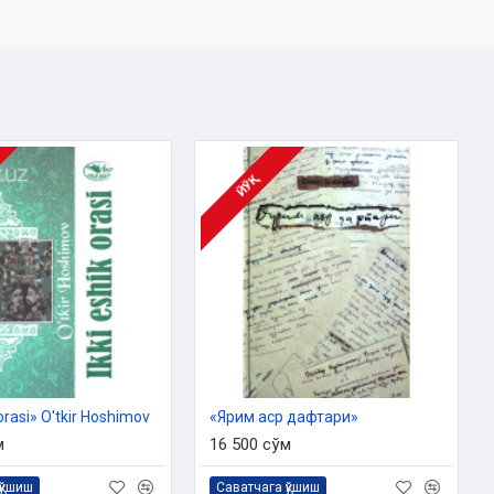
ЙЎҚ
 orasi» O'tkir Hoshimov
«Ярим аср дафтари»
м
16 500 сўм
қўшиш
Саватчага қўшиш