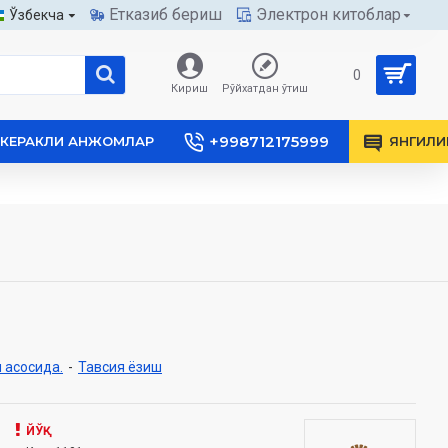
Етказиб бериш
Электрон китоблар
Ўзбекча
0
Кириш
Рўйхатдан ўтиш
+998712175999
КЕРАКЛИ АНЖОМЛАР
ЯНГИЛИ
 асосида.
-
Тавсия ёзиш
ЙЎҚ