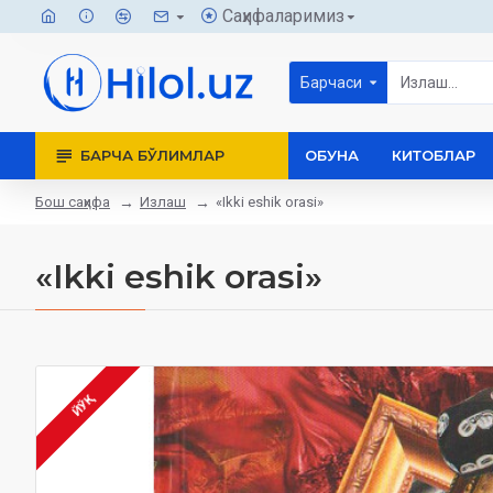
Саҳифаларимиз
Барчаси
БАРЧА БЎЛИМЛАР
ОБУНА
КИТОБЛАР
Бош саҳифа
Излаш
«Ikki eshik orasi»
«Ikki eshik orasi»
ЙЎҚ