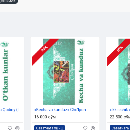
 Ҳошимов
b!
Muallif
ЙЎҚ
ЙЎҚ
«O‘tkan kunlar» Abdulla Qodiriy (lotin)
«Kecha va kunduz» Cho'lpon
«Ikki eshik
16 000 сўм
22 500 сў
Саватчага қўшиш
Саватчага 