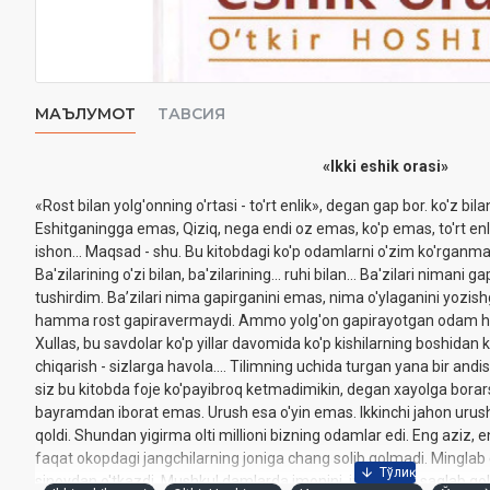
МАЪЛУМОТ
ТАВСИЯ
«Ikki eshik orasi»
«Rost bilan yolg'onning o'rtasi - to'rt enlik», degan gap bor. ko'z bila
Eshitganingga emas, Qiziq, nega endi oz emas, ko'p emas, to'rt en
ishon... Maqsad - shu. Bu kitobdagi ko'p odamlarni o'zim ko'rganm
Ba'zilarining o'zi bilan, ba'zilarining... ruhi bilan... Ba'zilari nimani
tushirdim. Baʼzilari nima gapirganini emas, nima o'ylaganini yozis
hamma rost gapiravermaydi. Ammo yolg'on gapirayotgan odam ham ic
Xullas, bu savdolar ko'p yillar davomida ko'p kishilarning boshidan
chiqarish - sizlarga havola.... Tilimning uchida turgan yana bir an
siz bu kitobda foje ko'payibroq ketmadimikin, degan xayolga borar
bayramdan iborat emas. Urush esa o'yin emas. Ikkinchi jahon urushi
qoldi. Shundan yigirma olti millioni bizning odamlar edi. Eng aziz, e
faqat okopdagi jangchilarning joniga chang solib qolmadi. Mingla
sinovdan o'tkazdi. Mushkul damlarda imonini, insonligini saqlab qo