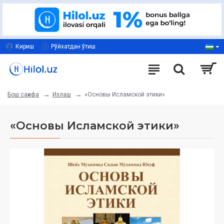
Кириш
Рўйхатдан ўтиш
Излаш
«Основы Исламской этики»
Бош саҳифа
«Основы Исламской этики»