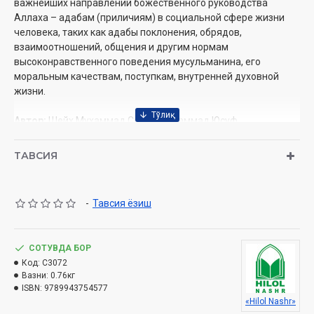
важнейших направлений божественного руководства
Аллаха – адабам (приличиям) в социальной сфере жизни
человека, таких как адабы поклонения, обрядов,
взаимоотношений, общения и другим нормам
высоконравственного поведения мусульманина, его
моральным качествам, поступкам, внутренней духовной
жизни.
Автор:
Шейх Мухаммад ­Садык Мухаммад Юсуф
Переводчик:
Алишер Алиев, Бахриддин Мурадов
Издательство:
«Hilol-nashr»
ТАВСИЯ
Объём:
608 стр.
ISBN:
978-9943-7545-7-7
Дата:
2021 год
-
Тавсия ёзиш
Размер:
60х90 1/16
Обложка:
твёрдая
СОТУВДА БОР
Код:
C3072
Издано в соответствии с заключением 1859 от 11 марта
Вазни:
0.76кг
ISBN:
2020 года Комитета по делам религий при Кабинете
9789943754577
«Hilol Nashr»
Министров Республики Узбекистан