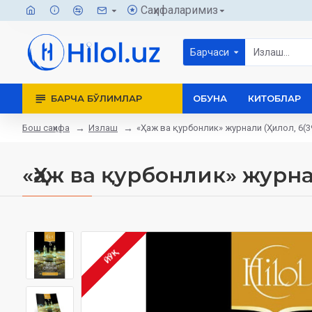
Саҳифаларимиз
Барчаси
БАРЧА БЎЛИМЛАР
ОБУНА
КИТОБЛАР
Бош саҳифа
Излаш
«Ҳаж ва қурбонлик» журнали (Ҳилол, 6(3
«Ҳаж ва қурбонлик» журнал
ЙЎҚ