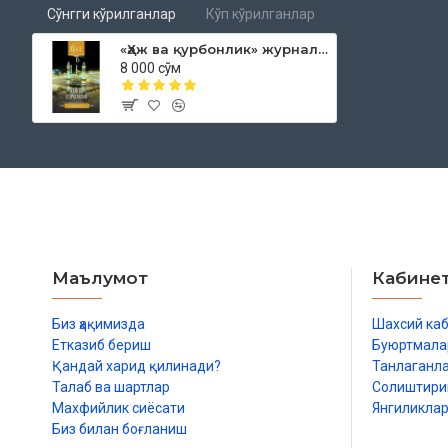
Сўнгги кўрилганлар
Кўп кўрилганлар
«Ҳаж ва қурбонлик» журнали (Ҳилол, 6(39)-сон)
8 000 сўм
Маълумот
Кабине
Биз ҳақимизда
Шахсий ка
Етказиб бериш
Буюртмала
Қандай харид қилинади?
Танлаганл
Талаб ва шартлар
Солиштир
Махфийлик сиёсати
Янгиликла
Биз билан боғланиш