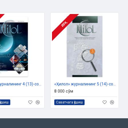
ЙЎҚ
«Ҳилол» журналининг 4 (13)-сони
«Ҳилол» журналининг 5 (14)-сони
8 000 сўм
қўшиш
Саватчага қўшиш