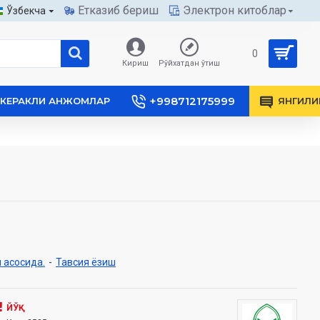
Етказиб бериш
Электрон китоблар
Ўзбекча
0
Кириш
Рўйхатдан ўтиш
+998712175999
КЕРАКЛИ АНЖОМЛАР
ЯНГИЛИ
 асосида.
-
Тавсия ёзиш
ЙЎҚ