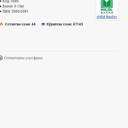
Код:
3585
Вазни:
0.15кг
ISBN:
3000-0391
«Hilol Nashr»
Сотилган сони: 44
Кўрилган сони: 47143
Солиштириш учун қўшиш