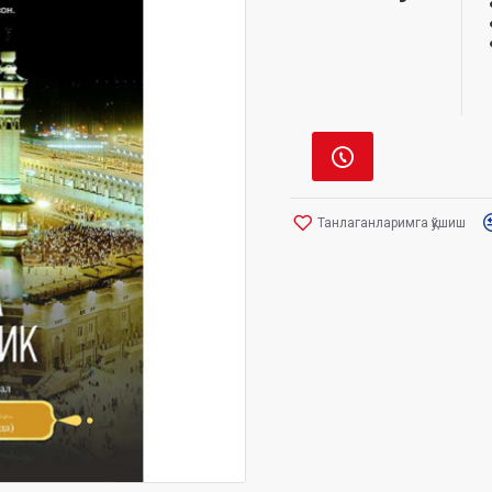
Танлаганларимга қўшиш