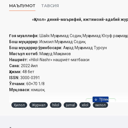
МАЪЛУМОТ
ТАВСИЯ
«Ҳилол» диний-маърифий, ижтимоий-адабий журн
Ғоя муаллифи:
Шайх Муҳаммад Содиқ Муҳаммад Юсуф раҳимаҳул
Бош муҳаррир:
Исмоил Муҳаммад Содиқ
Бош муҳаррир ўринбосари:
Аҳмад Муҳаммад Турсун
Масъул котиб:
Маҳмуд Маҳкамов
Нашриёт:
«Hilol-Nashr» нашриёт-матбааси‎
Сана:
2022 йил
Ҳажми:
48 бет‎
ISSN:
3000-0391
Ўлчами:
60×70 1/8
Муқоваси:
юмшоқ
Обуна бўлиш
Ҳилол
Журнал
hilol
jurnal
xilol
хилол
Ўзбекистон Республикаси Матбуот ва ахборот агентлигид
рақами: 0980 Ўзбекистон Республикаси Вазирлар Маҳк