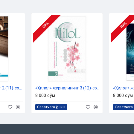
 хулосаси асосида чоп этилди.
ЙЎҚ
ЙЎҚ
«Ҳилол» журналининг 2 (11)-сони
«Ҳилол» журналининг 3 (12)-сони
8 000 сўм
8 000 сўм
Саватчага қўшиш
Саватчага 