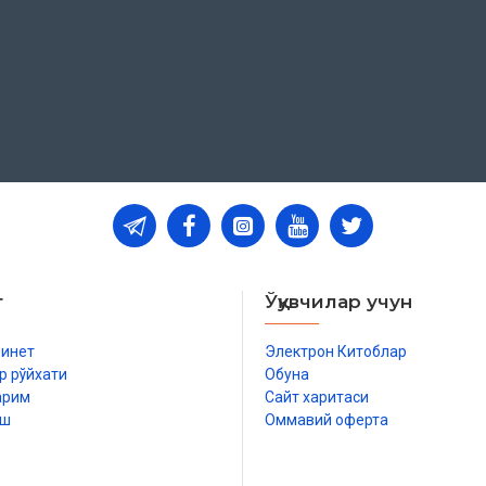
т
Ўқувчилар учун
бинет
Электрон Китоблар
р рўйхати
Обуна
арим
Сайт харитаси
иш
Оммавий оферта
р