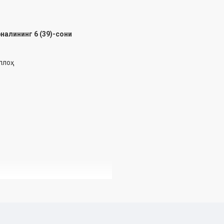
алининг 6 (39)-сони
лоҳ
а рўйхатга олинган. Гувоҳнома
амаси ҳузуридаги Дин ишлари