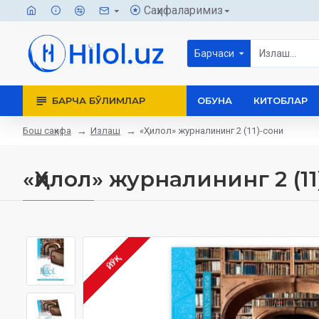
Саҳифаларимиз
Барчаси
БАРЧА БЎЛИМЛАР
ОБУНА
КИТОБЛАР
Бош саҳифа
Излаш
«Ҳилол» журналининг 2 (11)-сони
«Ҳилол» журналининг 2 (11
ЙЎҚ