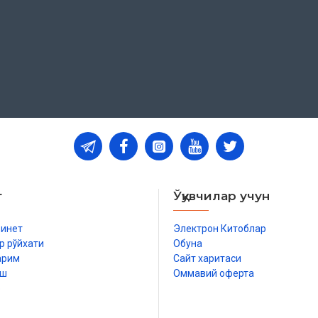
т
Ўқувчилар учун
бинет
Электрон Китоблар
р рўйхати
Обуна
арим
Сайт харитаси
иш
Оммавий оферта
р