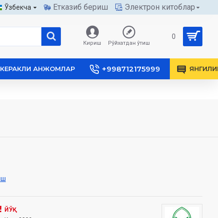
Етказиб бериш
Электрон китоблар
Ўзбекча
0
Кириш
Рўйхатдан ўтиш
+998712175999
КЕРАКЛИ АНЖОМЛАР
ЯНГИЛИ
иш
ЙЎҚ