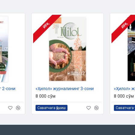
ЙЎҚ
ЙЎҚ
 2-сони
«Ҳилол» журналининг 3-сони
«Ҳилол» ж
8 000 сўм
8 000 сўм
Саватчага қўшиш
Саватчага 