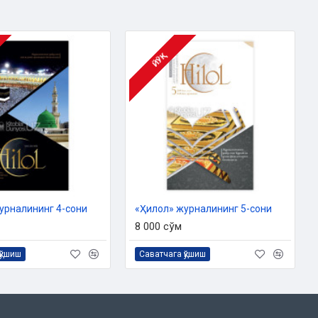
ЙЎҚ
урналининг 4-сони
«Ҳилол» журналининг 5-сони
8 000 сўм
қўшиш
Саватчага қўшиш