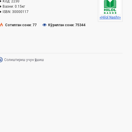
Код:
2230
Вазни:
0.15кг
ISBN:
30000117
«Hilol Nashr»
Сотилган сони: 77
Кўрилган сони: 75344
Солиштириш учун қўшиш