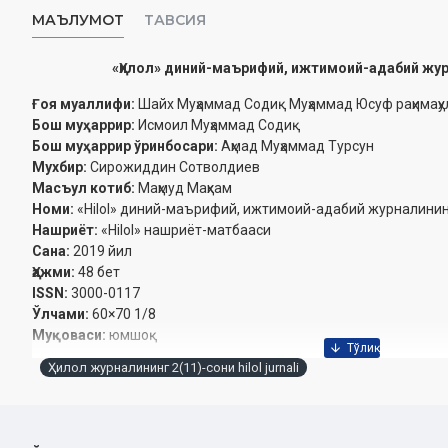
МАЪЛУМОТ
ТАВСИЯ
«Ҳилол» диний-маърифий, ижтимоий-адабий журн
Ғоя муаллифи:
Шайх Муҳаммад Содиқ Муҳаммад Юсуф раҳимаҳул
Бош муҳаррир:
Исмоил Муҳаммад Содиқ
Бош муҳаррир ўринбосари:
Аҳмад Муҳаммад Турсун
Мухбир:
Сирожиддин Сотволдиев
Масъул котиб:
Маҳмуд Маҳкам
‎Номи:
«Hilol» диний-маърифий, ижтимоий-адабий журналининг
Нашриёт:
«Hilol» нашриёт-матбааси‎
Сана:
2019 йил
Ҳажми:
48 бет‎
ISSN:
3000-0117‎
Ўлчами:
60×70 1/8
Муқоваси:
юмшоқ
Ҳилол журналининг 2(11)-сони hilol jurnali
Ўзбекистон Республикаси Вазирлар Маҳкамаси ҳузуридаги Дин
йил 28-ноябрдаги 6717-сонли тавсиясига асосан нашр қилинд
Ахборот ва оммавий коммуникациялар агентлигида рўйхатга о