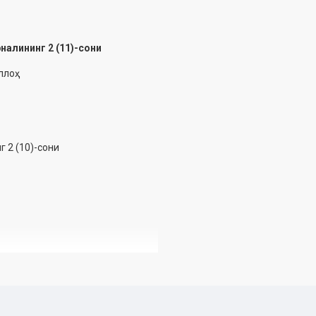
алининг 2 (11)-сони
лоҳ
 2 (10)-сони
 ишлари бўйича қўмитанинг 2019
и. Ўзбекистон Республикаси
линган. Гувоҳнома рақами: 0980