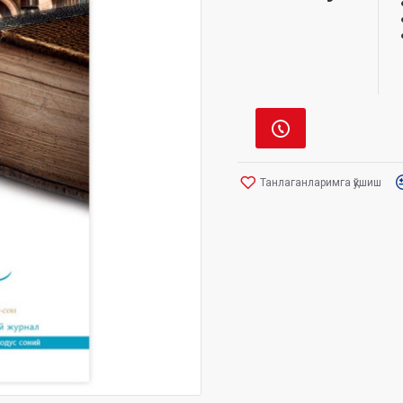
Танлаганларимга қўшиш