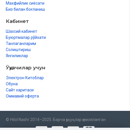
Махфийлик сиёсати
Биз билан боғланиш
Кабинет
Шахсий кабинет
Буюртмалар рўйхати
Танлаганларим
Солиштириш
Янгиликлар
Ўқувчилар учун
Электрон Китоблар
Обуна
Сайт харитаси
Оммавий оферта
© Hilol Nashr 2014–2025. Барча ҳуқуқлар ҳимояланган