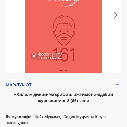
МАЪЛУМОТ
«Ҳилол» диний-маърифий, ижтимоий-адабий
журналининг 8 (65)-сони
Ғоя муаллифи:
Шайх Муҳаммад Содиқ Муҳаммад Юсуф
раҳимаҳуллоҳ