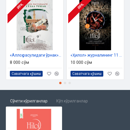
Қалб
ЙЎҚ
ЙЎҚ
МАСНАВИЙ БОҒЧАСИДАН
Мавлоно Румий маърифати
ТАРИХ
Хайбар ғазоти
МУЛОҲАЗА
«Аллоҳ расулидаги ўрнак» журнали («Ҳилол», 9(42)-сони)
«Ҳилол» журналининг 11 (56)-сони
Мажнунлар
8 000 сўм
10 000 сўм
ИСЛОМ ТАМАДДУНИ ВАКИЛЛАРИ
Саватчага қўшиш
Саватчага қўшиш
Да Винчига дарс берган ҳаким
МУШТАРИЙ ИЛҲОМИ
Шукрона
Сўнгги кўрилганлар
Кўп кўрилганлар
САОДАТ ОСТОНАСИ
Болалар нафақаси
ТАВСИЯ