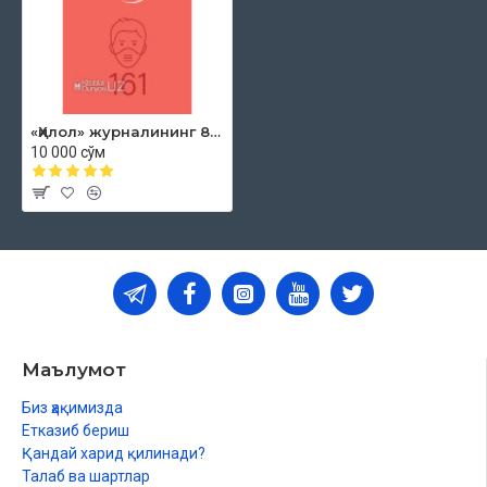
Жаннат учун йўлланма
JANNAT RAYHONLARI
Vaboning hikoyasi
АҚЛ ЧАРХИ
«Ҳилол» журналининг 8 (65)-сони
«Жумбоқ» бошқотирмаси
10 000 сўм
УЛУҒЛАР ШУНДАЙ ЯШАГАН
Тўёнага қурилган масжид
Маълумот
Биз ҳақимизда
Етказиб бериш
Қандай харид қилинади?
Талаб ва шартлар