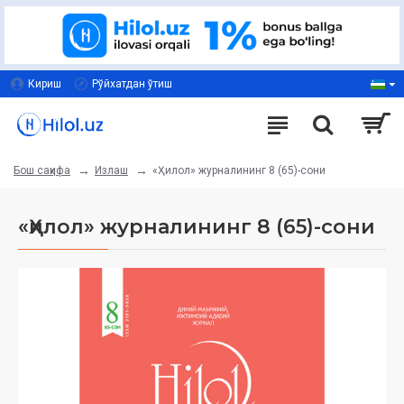
Кириш
Рўйхатдан ўтиш
Излаш
«Ҳилол» журналининг 8 (65)-сони
Бош саҳифа
«Ҳилол» журналининг 8 (65)-сони