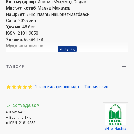
Бош муҳаррир:
Исмоил Муҳаммад Содиқ
Масъул котиб:
Маҳмуд Маҳкамов
Нашриёт:
«Hilol Nashr» нашриёт-матбааси‎
Сана:
2025 йил
Ҳажми:
48 бет‎
ISSN:
2181-9858
Ўлчами:
60×84 1/8
Муқоваси:
юмшоқ
Ўзбекистон Республикаси Вазирлар Маҳкамаси
ҳузуридаги Дин ишлари бўйича қўмитанинг 2024 йил 27
ТАВСИЯ
декабрдаги 03-07/7544-хулосаси асосида чоп этилди
Эслатиб ўтамиз, журналга обуна хизмати бор:
1 тавсиялари асосида.
-
Тавсия ёзиш
Обуна бўлиш
СОТУВДА БОР
Код:
5411
Ушбу сонда
Вазни:
0.14кг
ISBN:
21819858
«Hilol Nashr»