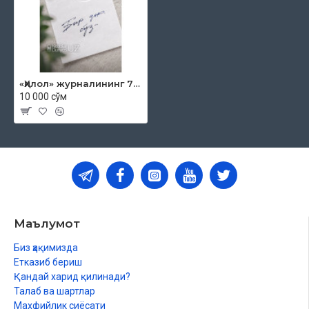
«Ҳилол» журналининг 7 (64)-сони
10 000 сўм
Маълумот
Биз ҳақимизда
Етказиб бериш
Қандай харид қилинади?
Талаб ва шартлар
Махфийлик сиёсати