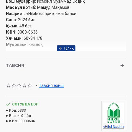
Бош муҳаррир:
Исмоил Муҳаммад Содиқ
Масъул котиб:
Маҳмуд Маҳкамов
Нашриёт:
«Hilol» нашриёт-матбааси‎
Сана:
2024 йил
Ҳажми:
48 бет‎
ISBN:
3000-0636
Ўлчами:
60×84 1/8
Муқоваси:
юмшоқ
ТАВСИЯ
Ўзбекистон Республикаси Вазирлар Маҳкамаси
ҳузуридаги Дин ишлари бўйича қўмитанинг 2024 йил
24 сентябрдаги 03-07/5797-хулосаси асосида чоп этилди
-
Тавсия ёзиш
Эслатиб ўтамиз, журналга обуна хизмати бор:
СОТУВДА БОР
Обуна бўлиш
Код:
5333
Вазни:
0.14кг
ISBN:
30000636
«Hilol Nashr»
Ушбу сонда