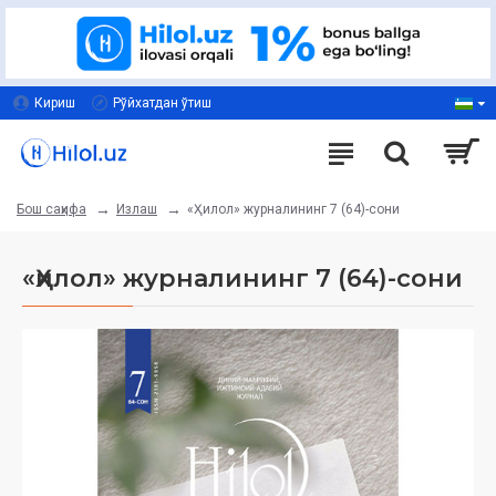
Кириш
Рўйхатдан ўтиш
Излаш
«Ҳилол» журналининг 7 (64)-сони
Бош саҳифа
«Ҳилол» журналининг 7 (64)-сони