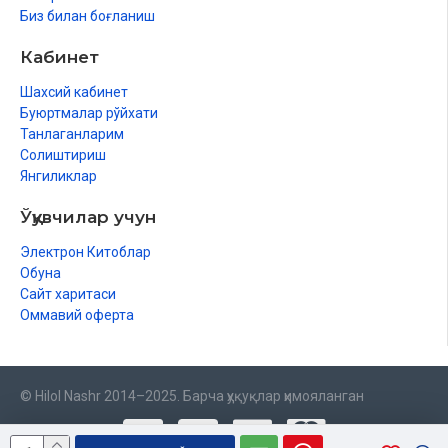
Биз билан боғланиш
Кабинет
Шахсий кабинет
Буюртмалар рўйхати
Танлаганларим
Солиштириш
Янгиликлар
Ўқувчилар учун
Электрон Китоблар
Обуна
Сайт харитаси
Оммавий оферта
© Hilol Nashr 2014–2025. Барча ҳуқуқлар ҳимояланган