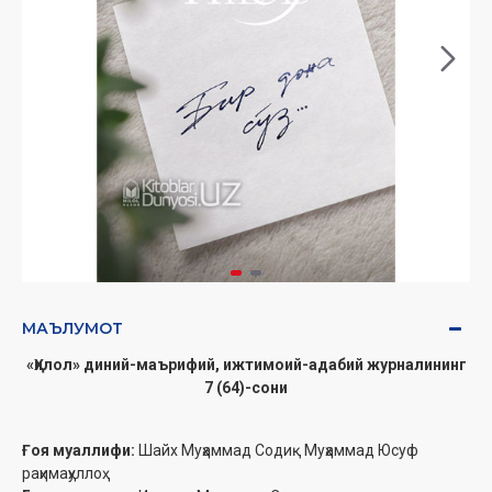
МАЪЛУМОТ
«Ҳилол» диний-маърифий, ижтимоий-адабий журналининг
7 (64)-сони
Ғоя муаллифи:
Шайх Муҳаммад Содиқ Муҳаммад Юсуф
раҳимаҳуллоҳ