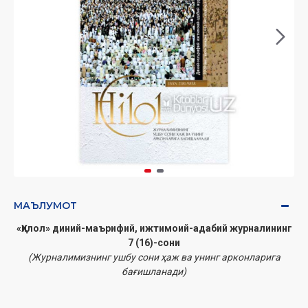
МАЪЛУМОТ
«Ҳилол» диний-маърифий, ижтимоий-адабий журналининг
7 (16)-сони
(Журналимизнинг ушбу сони ҳаж ва унинг арконларига
бағишланади)