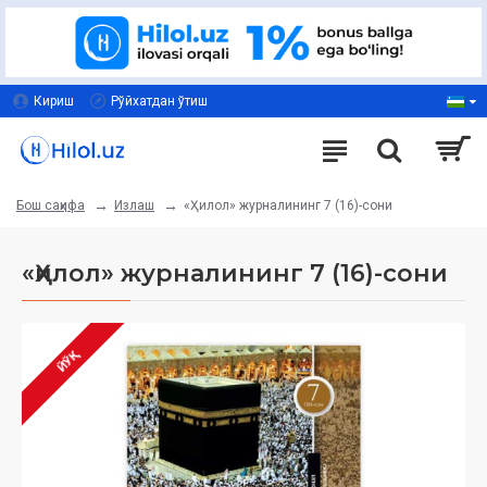
Кириш
Рўйхатдан ўтиш
Излаш
«Ҳилол» журналининг 7 (16)-сони
Бош саҳифа
«Ҳилол» журналининг 7 (16)-сони
ЙЎҚ