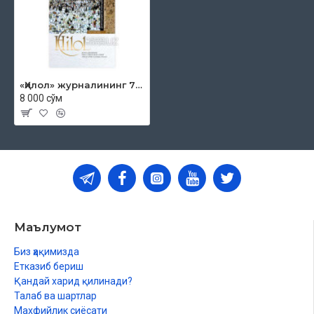
«Ҳилол» журналининг 7 (16)-сони
8 000 сўм
Маълумот
Биз ҳақимизда
Етказиб бериш
Қандай харид қилинади?
Талаб ва шартлар
Махфийлик сиёсати