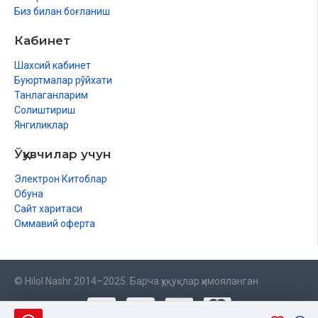
Биз билан боғланиш
Кабинет
Шахсий кабинет
Буюртмалар рўйхати
Танлаганларим
Солиштириш
Янгиликлар
Ўқувчилар учун
Электрон Китоблар
Обуна
Сайт харитаси
Оммавий оферта
© Hilol Nashr 2014–2025. Барча ҳуқуқлар ҳимояланган