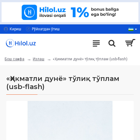
Кириш
Рўйхатдан ўтиш
Излаш
«Ҳикматли дунё» тўлиқ тўплам (usb-flash)
Бош саҳифа
«Ҳикматли дунё» тўлиқ тўплам
(usb-flash)