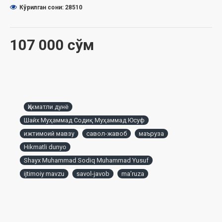
Кўрилган сони: 28510
107 000 сўм
Ҳикматли дунё
Шайх Муҳаммад Содиқ Муҳаммад Юсуф
ижтимоий мавзу
савол-жавоб
маъруза
Hikmatli dunyo
Shayx Muhammad Sodiq Muhammad Yusuf
ijtimoiy mavzu
savol-javob
maʼruza