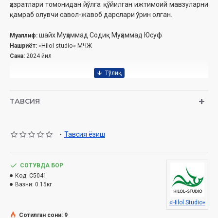
ҳазратлари томонидан йўлга қўйилган ижтимоий мавзуларни
қамраб олувчи савол-жавоб дарслари ўрин олган.
шайх Муҳаммад Содиқ Муҳаммад Юсуф
Муаллиф:
Нашриёт:
«Hilol studio» МЧЖ
Сана:
2024 йил
ТАВСИЯ
-
Тавсия ёзиш
СОТУВДА БОР
Код:
C5041
Вазни:
0.15кг
«Hilol Studio»
Сотилган сони: 9