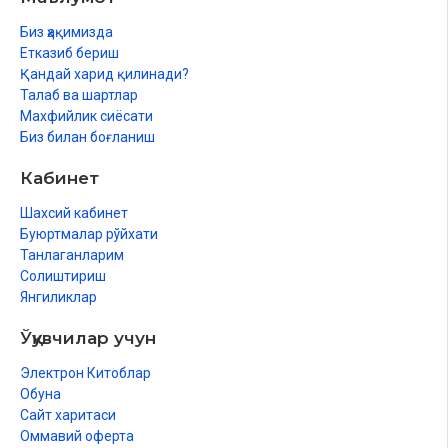
Биз ҳақимизда
Етказиб бериш
Қандай харид қилинади?
Талаб ва шартлар
Махфийлик сиёсати
Биз билан боғланиш
Кабинет
Шахсий кабинет
Буюртмалар рўйхати
Танлаганларим
Солиштириш
Янгиликлар
Ўқувчилар учун
Электрон Китоблар
Обуна
Сайт харитаси
Оммавий оферта