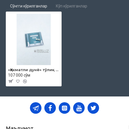
Сўнгги кўрилганлар
Кўп кўрилганлар
«Ҳикматли дунё» тўлиқ тўплам (usb-flash)
107 000 сўм
Маълумот