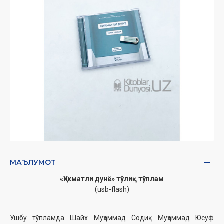
МАЪЛУМОТ
«Ҳикматли дунё» тўлиқ тўплам
(usb-flash)
Ушбу тўпламда Шайх Муҳаммад Содиқ Муҳаммад Юсуф