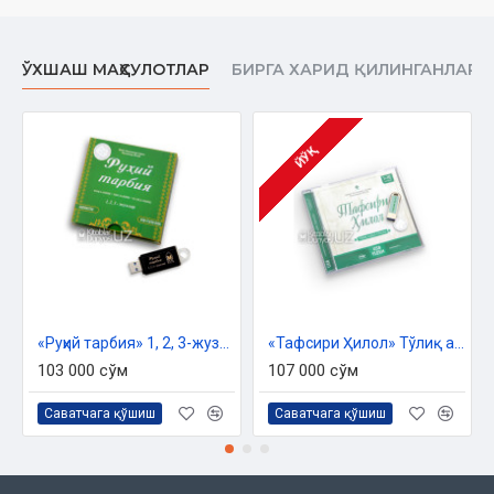
ЎХШАШ МАҲСУЛОТЛАР
БИРГА ХАРИД ҚИЛИНГАНЛАР
ЙЎҚ
«Руҳий тарбия» 1, 2, 3-жузлари аудиоси (usb-flash)
«Тафсири Ҳилол» Тўлиқ аудио тўплам (usb-flash)
103 000 сўм
107 000 сўм
Саватчага қўшиш
Саватчага қўшиш