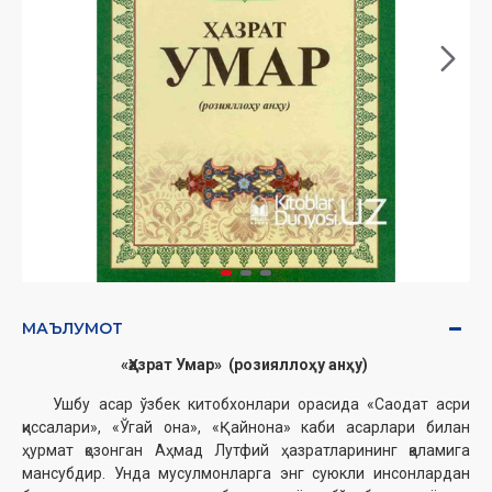
МАЪЛУМОТ
«Ҳазрат Умар» (розияллоҳу анҳу)
Ушбу асар ўзбек китобхонлари орасида «Саодат асри
қиссалари», «Ўгай она», «Қайнона» каби асарлари билан
ҳурмат қозонган Аҳмад Лутфий ҳазратларининг қаламига
мансубдир. Унда мусулмонларга энг суюкли инсонлардан