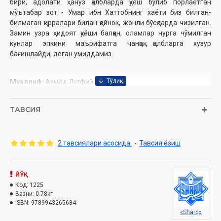
бири, адолати ҳануз қалбларда қуёш бўлиб порлаётган
мўътабар зот - Умар ибн Хаттобнинг хаёти биз билган-
билмаган қирралари билан қайнок, жонли бўёқларда чизилган.
Замин узра ҳидоят қуёши балққан, оламлар нурга чўмилган
кунлар эпкини маърифатга чанқоқ қалбларга хузур
бағишлайди, деган умиддамиз.
Муаллиф:
Ахмад Лутфий Қозончи
Таржимон:
Шоакмал Шоакбар ўғли
Нашриёт:
«Sharq»
ТАВСИЯ
Сана:
2020 йил (2014, 2017, 2019)
Ҳажми:
448 бет
ISBN:
978-9943-26-912-5
2 тавсиялари асосида.
-
Тавсия ёзиш
Бичими:
70×100 1/16
Муқоваси:
қаттиқ
ЙЎҚ
Код:
1225
МУНДАРИЖА
Вазни:
0.78кг
ISBN:
9789943265684
Тақдим
«Sharq»