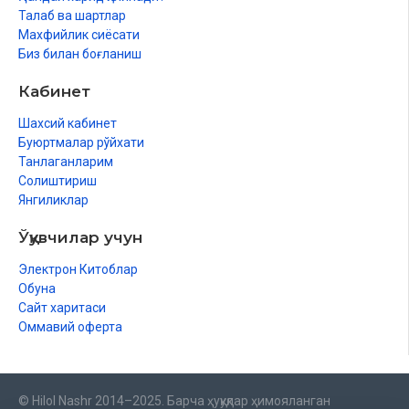
Талаб ва шартлар
Махфийлик сиёсати
Биз билан боғланиш
Кабинет
Шахсий кабинет
Буюртмалар рўйхати
Танлаганларим
Солиштириш
Янгиликлар
Ўқувчилар учун
Электрон Китоблар
Обуна
Сайт харитаси
Оммавий оферта
© Hilol Nashr 2014–2025. Барча ҳуқуқлар ҳимояланган