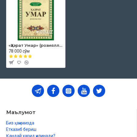
Хурмузон
Хайбар
Мадоин
Рамода йили
«Ҳазрат Умар» (розияллоҳу анҳу)
Жизя - хирож
78 000 сўм
Ислом оламида янги қози
Номаълум мах,буб
Муҳим мактуб
Забба ибн Миҳсон
Бир маст одам
Маълумот
Биз ҳақимизда
Етказиб бериш
Қандай харид қилинади?