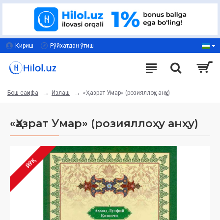
Кириш
Рўйхатдан ўтиш
Излаш
«Ҳазрат Умар» (розияллоҳу анҳу)
Бош саҳифа
«Ҳазрат Умар» (розияллоҳу анҳу)
ЙЎҚ