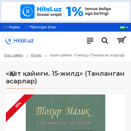
Кириш
Рўйхатдан ўтиш
Излаш
«Ҳаёт қайиғи. 15-жилд» (Танланган асарлар)
Бош саҳифа
«Ҳаёт қайиғи. 15-жилд» (Танланган
асарлар)
ЙЎҚ