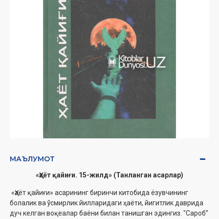
МАЪЛУМОТ
«Ҳаёт қайиғи. 15-жилд» (Танланган асарлар)
«Ҳаёт қайиғи» асарининг биринчи китобида ёзувчининг
болалик ва ўсмирлик йилларидаги ҳаёти, йигитлик даврида
дуч келган воқеалар баёни билан танишган эдингиз. "Сароб”