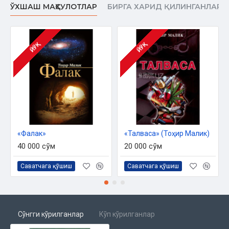
ЎХШАШ МАҲСУЛОТЛАР
БИРГА ХАРИД ҚИЛИНГАНЛАР
ЙЎҚ
ЙЎҚ
«Фалак»
«Талваса» (Тоҳир Малик)
40 000 сўм
20 000 сўм
Саватчага қўшиш
Саватчага қўшиш
Сўнгги кўрилганлар
Кўп кўрилганлар