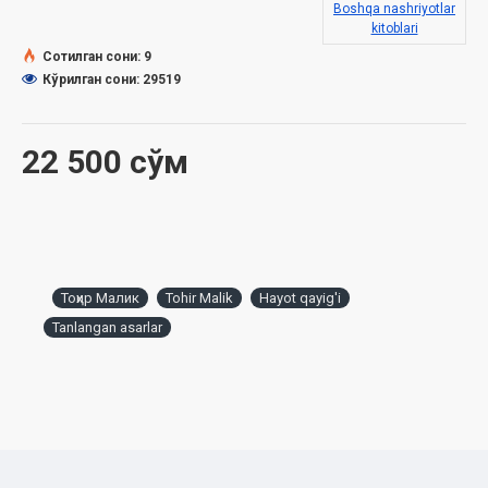
Boshqa nashriyotlar
kitoblari
Сотилган сони: 9
Кўрилган сони: 29519
22 500 сўм
Тоҳир Малик
Tohir Malik
Hayot qayig'i
Tanlangan asarlar