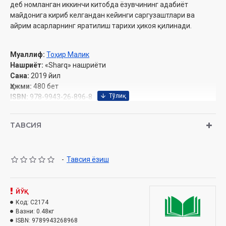
деб номланган иккинчи китобда ёзувчининг адабиёт
майдонига кириб келгандан кейинги саргузаштлари ва
айрим асарларнинг яратилиш тарихи ҳикоя қилинади.
Муаллиф:
Тоҳир Малик
Нашриёт:
«Sharq» нашриёти
Сана:
2019 йил
Ҳажми:
480 бет
ISBN:
978-9943-26-896-8
Ўлчами:
84×108 1/32
Муқова:
қаттиқ
ТАВСИЯ
-
Тавсия ёзиш
ЙЎҚ
Код:
C2174
Вазни:
0.48кг
ISBN:
9789943268968