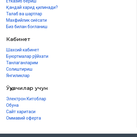
Етказиб бериш
Қандай харид қилинади?
Талаб ва шартлар
Махфийлик сиёсати
Биз билан боғланиш
Кабинет
Шахсий кабинет
Буюртмалар рўйхати
Танлаганларим
Солиштириш
Янгиликлар
Ўқувчилар учун
Электрон Китоблар
Обуна
Сайт харитаси
Оммавий оферта