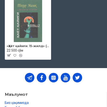
«Ҳаёт қайиғи. 15-жилд» (Танланган асарлар)
22 500 сўм
Маълумот
Биз ҳақимизда