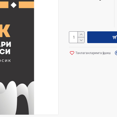
Танлаганларимга қўшиш