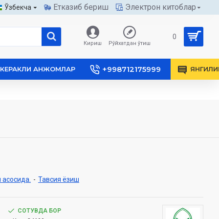
Етказиб бериш
Электрон китоблар
Ўзбекча
0
Кириш
Рўйхатдан ўтиш
+998712175999
КЕРАКЛИ АНЖОМЛАР
ЯНГИЛИ
 асосида.
-
Тавсия ёзиш
СОТУВДА БОР