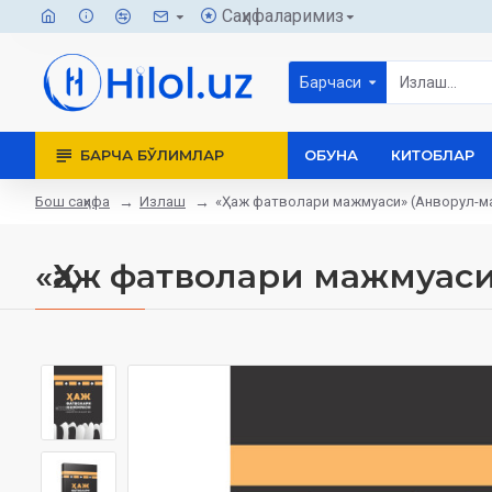
Саҳифаларимиз
Барчаси
БАРЧА БЎЛИМЛАР
ОБУНА
КИТОБЛАР
Бош саҳифа
Излаш
«Ҳаж фатволари мажмуаси» (Анворул-м
«Ҳаж фатволари мажмуаси