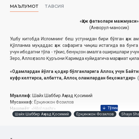
МАЪЛУМОТ
ТАВСИЯ
«Ҳаж фатволари мажмуаси»
(Анворул-маносик)
Ушбу китобда Исломнинг беш устунидан бири бўлган ҳаж ам
Қўлланма муқаддас ҳаж сафарига чиқиш истагида ва бунг
учун ибодатни тўла - тўкис, бенуқсон амалга оширишлари уч
Зеро, Аллоҳ таоло Қуръони Каримда куйидагича марҳамат қила
«Одамлардан йўлга қодир бўлганларига Аллоҳ учун Байт
куфр келтирса, албатта, Аллоҳ оламлардан беҳожатдир»
(
Муаллиф:
Шайх Шаббир Аҳмад Қосимий
Мусанниф:
Ёрқинжон Фозилов
Нашриёт:
«Hilol nashr»
Шайх Шаббир Аҳмад Қосимий
Ёрқинжон Фозилов
Shayx Sh
Сана:
2023 йил
Ҳажми:
384 бет
ISBN:
978-9910-731-25-9
Бичими:
60×90 1/16