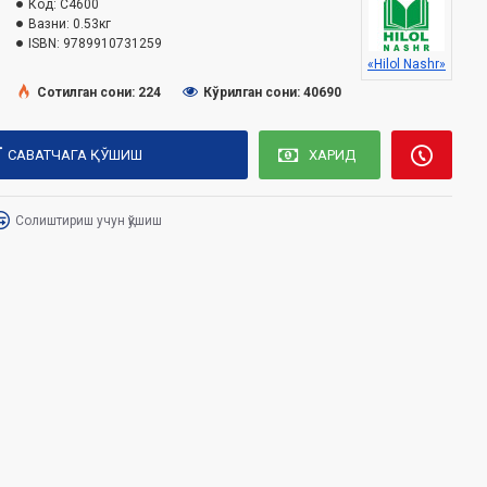
Код:
C4600
Вазни:
0.53кг
ISBN:
9789910731259
«Hilol Nashr»
Сотилган сони: 224
Кўрилган сони: 40690
САВАТЧАГА ҚЎШИШ
ХАРИД
Солиштириш учун қўшиш