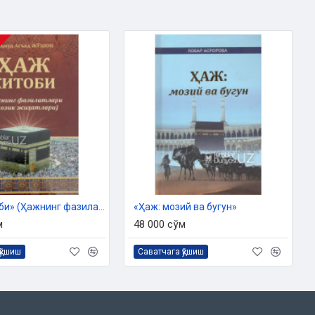
«Ҳаж китоби» (Ҳажнинг фазилатлари ва нозик жиҳатлари)
«Ҳаж: мозий ва бугун»
м
48 000 сўм
қўшиш
Саватчага қўшиш