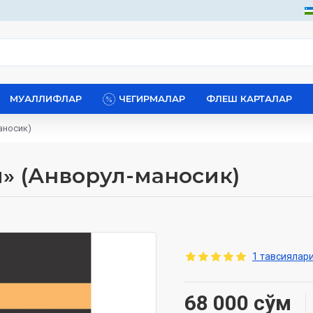
МУАЛЛИФЛАР
ЧЕГИРМАЛАР
ФЛЕШ КАРТАЛАР
аносик)
» (Анворул-маносик)
1 тавсиялари
68 000 сўм