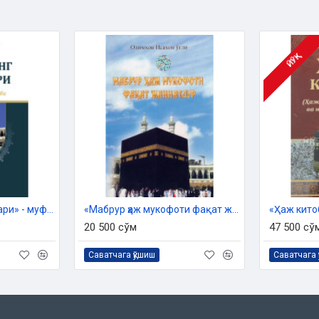
г 2023 йил 25 октябрдаги 03 -
тайёрланди.
ЙЎҚ
албия айтганлари
«Мўминнинг умр сафари» - муфассал ҳаж китоби
«Мабрур ҳаж мукофоти фақат жаннатдур»
20 500 сўм
47 500 сў
Саватчага қўшиш
Саватчага 