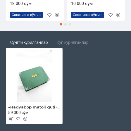
18 000 сўм
10 000 сўм
Саватчага қўшиш
Саватчага қўшиш
Сўнгги кўрилганлар
Кўп кўрилганлар
«Hadyabop matoli quti» (katta)
59 000 сўм