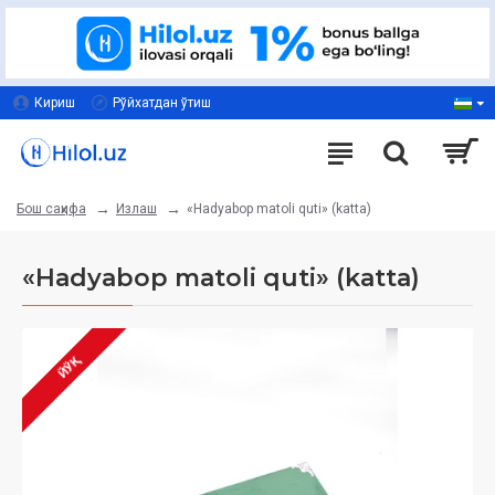
Кириш
Рўйхатдан ўтиш
Излаш
«Hadyabop matoli quti» (katta)
Бош саҳифа
«Hadyabop matoli quti» (katta)
ЙЎҚ