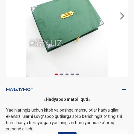
МАЪЛУМОТ
«Hadyabop matoli quti»
Yaqinlaringiz uchun kitob va boshqa mahsulotlar hadya qilar
ekansiz, ularni sovgʻabop qutilarga solib berishingiz oʻzingizni
ham, hadya berayotgan yaqiningizni ham yanada koʻproq
xursand qiladi.