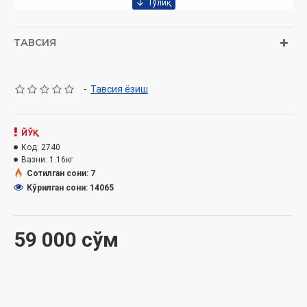
ТАВСИЯ
-
Тавсия ёзиш
ЙЎҚ
Код:
2740
Вазни:
1.16кг
Сотилган сони: 7
Кўрилган сони: 14065
59 000 сўм