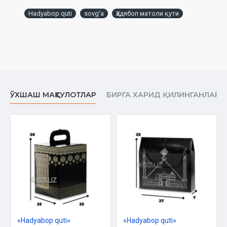
Hadyabop quti
sovg'a
Ҳадябоп матоли қути
ЎХШАШ МАҲСУЛОТЛАР
БИРГА ХАРИД ҚИЛИНГАНЛАР
«Hadyabop quti»
«Hadyabop quti»