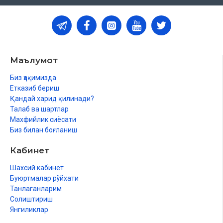
Маълумот
Биз ҳақимизда
Етказиб бериш
Қандай харид қилинади?
Талаб ва шартлар
Махфийлик сиёсати
Биз билан боғланиш
Кабинет
Шахсий кабинет
Буюртмалар рўйхати
Танлаганларим
Солиштириш
Янгиликлар