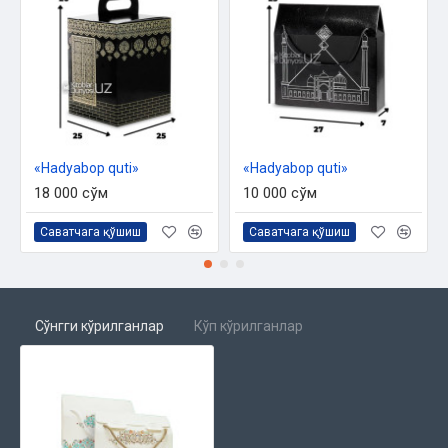
«Hadyabop quti»
«Hadyabop quti»
18 000 сўм
10 000 сўм
Саватчага қўшиш
Саватчага қўшиш
Сўнгги кўрилганлар
Кўп кўрилганлар