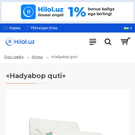
Кириш
Рўйхатдан ўтиш
Излаш
«Hadyabop quti»
Бош саҳифа
«Hadyabop quti»