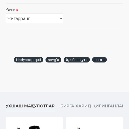
Ранги
Hadyabop quti
sovg'a
Ҳадябоп қути
совға
ЎХШАШ МАҲСУЛОТЛАР
БИРГА ХАРИД ҚИЛИНГАНЛАР