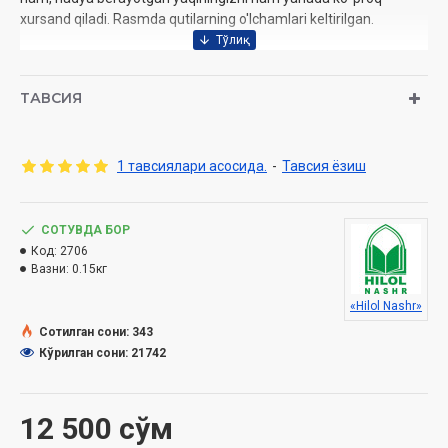
xursand qiladi. Rasmda qutilarning o'lchamlari keltirilgan.
ТАВСИЯ
1 тавсиялари асосида.
-
Тавсия ёзиш
СОТУВДА БОР
Код:
2706
Вазни:
0.15кг
«Hilol Nashr»
Сотилган сони: 343
Кўрилган сони: 21742
12 500 сўм