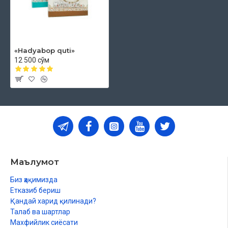
«Hadyabop quti»
12 500 сўм
Маълумот
Биз ҳақимизда
Етказиб бериш
Қандай харид қилинади?
Талаб ва шартлар
Махфийлик сиёсати