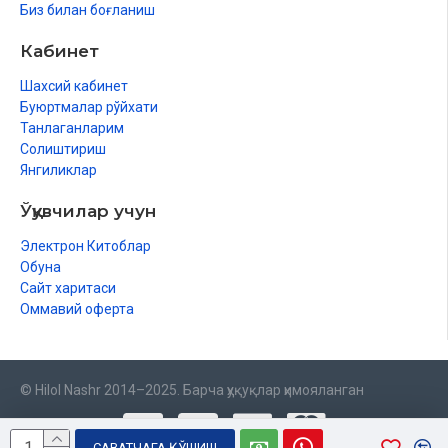
Биз билан боғланиш
Кабинет
Шахсий кабинет
Буюртмалар рўйхати
Танлаганларим
Солиштириш
Янгиликлар
Ўқувчилар учун
Электрон Китоблар
Обуна
Сайт харитаси
Оммавий оферта
© Hilol Nashr 2014–2025. Барча ҳуқуқлар ҳимояланган
САВАТЧАГА ҚЎШИШ