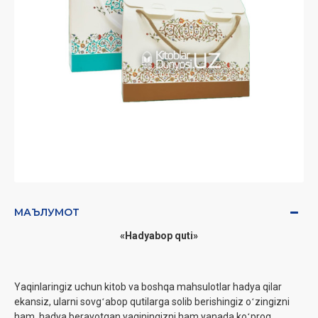
МАЪЛУМОТ
«Hadyabop quti»
Yaqinlaringiz uchun kitob va boshqa mahsulotlar hadya qilar
ekansiz, ularni sovgʻabop qutilarga solib berishingiz oʻzingizni
ham, hadya berayotgan yaqiningizni ham yanada koʻproq