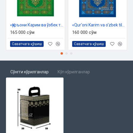
«Қуръони Карим ва ўзбек тилидаги маънолар таржимаси»
«Qur'oni Karim va o'zbek tilidagi ma'nolari tarjimasi» (Lotin alifbosida)
165 000 сўм
160 000 сўм
Саватчага қўшиш
Саватчага қўшиш
Сўнгги кўрилганлар
Кўп кўрилганлар