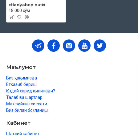
«Hadyabop quti»
18 000 сўм
Маълумот
Биз ҳақимизда
Етказиб бериш
Қандай харид қилинади?
Талаб ва шартлар
Махфийлик сиёсати
Биз билан боғланиш
Кабинет
Шахсий кабинет