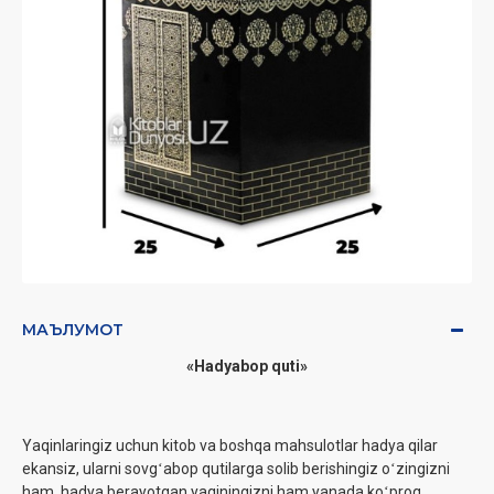
МАЪЛУМОТ
«Hadyabop quti»
Yaqinlaringiz uchun kitob va boshqa mahsulotlar hadya qilar
ekansiz, ularni sovgʻabop qutilarga solib berishingiz oʻzingizni
ham, hadya berayotgan yaqiningizni ham yanada koʻproq