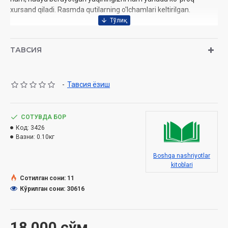
xursand qiladi. Rasmda qutilarning o'lchamlari keltirilgan.
ТАВСИЯ
-
Тавсия ёзиш
СОТУВДА БОР
Код:
3426
Вазни:
0.10кг
Boshqa nashriyotlar
kitoblari
Сотилган сони: 11
Кўрилган сони: 30616
18 000 сўм