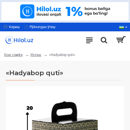
Кириш
Рўйхатдан ўтиш
Излаш
«Hadyabop quti»
Бош саҳифа
«Hadyabop quti»