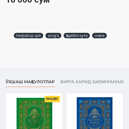
Hadyabop quti
sovg'a
Ҳадябоп қути
совға
ЎХШАШ МАҲСУЛОТЛАР
БИРГА ХАРИД ҚИЛИНГАНЛАР
МАШҲУР