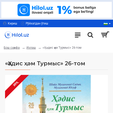
Кириш
Рўйхатдан ўтиш
Излаш
«Ҳәдис ҳәм Турмыс» 26-том
Бош саҳифа
«Ҳәдис ҳәм Турмыс» 26-том
ЙЎҚ