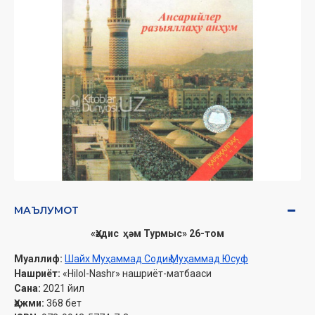
МАЪЛУМОТ
«Ҳәдис ҳәм Турмыс» 26-том
Муаллиф:
Шайх Муҳаммад Содиқ Муҳаммад Юсуф
Нашриёт:
«Hilol-Nashr» нашриёт-матбааси
Сана:
2021 йил
Ҳажми:
368 бет