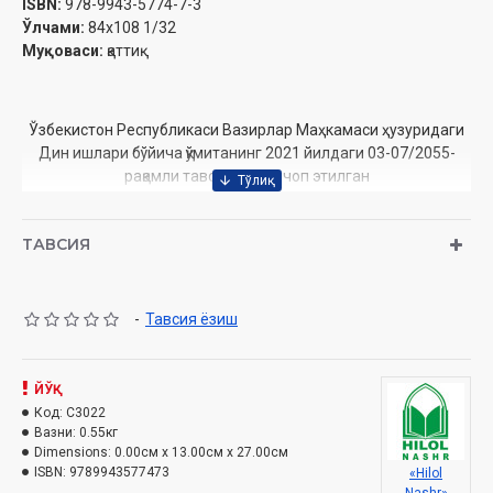
ISBN:
978-9943-5774-7-3
Ўлчами:
84х108 1/32
Муқоваси:
қаттиқ
Ўзбекистон Республикаси Вазирлар Маҳкамаси ҳузуридаги
Дин ишлари бўйича қўмитанинг 2021 йилдаги 03-07/2055-
рақамли тавсияси ила чоп этилган
Мундарижа
ТАВСИЯ
Ансорлар розияллоúу анúумнинг фазллари
-
Тавсия ёзиш
Авснинг Саййиди Сацд ибн Муцоз розияллоúу анúунинг
фазли
Бадрда
ЙЎҚ
Саховат
Код:
C3022
Уúудда
Вазни:
0.55кг
Хандаû урушида
Dimensions:
0.00см x 13.00см x 27.00см
Бани Јурайза ьазоти
ISBN:
9789943577473
«Hilol
Сацд ибн Муцоз – úакам