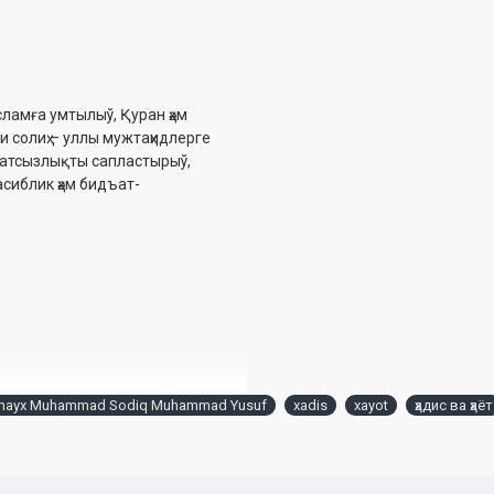
сламға умтылыў, Қуран ҳәм
и солиҳ – уллы мужтаҳидлерге
аўатсызлықты сапластырыў,
асиблик ҳәм бидъат-
hayx Muhammad Sodiq Muhammad Yusuf
xadis
xayot
ҳадис ва ҳаёт
 ишлари бўйича қўмитанинг 2020