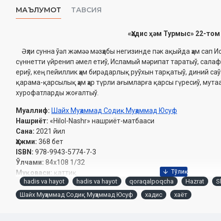
МАЪЛУМОТ
ТАВСИЯ
«Ҳәдис ҳәм Турмыс» 22-том
Əҳли сунна ўәл жəмəə мәзҳабы негизинде пәк ақыйда ҳәм сап И
сүннетти үйренип әмел етиў, Исламый мәрипат таратыў, салаф
ериў, кең пейиллик ҳәм бирәдарлық руўхын тарқатыў, диний с
қарама-қарсылық ҳәм ҳәр түрли ағымларға қарсы гүресиў, мута
хурофатларды жоғалтыў.
Муаллиф:
Шайх Муҳаммад Содиқ Муҳаммад Юсуф
Нашриёт:
«Hilol-Nashr» нашриёт-матбааси
Сана:
2021 йил
Ҳажми:
368 бет
ISBN:
978-9943-5774-7-3
Ўлчами:
84х108 1/32
Муқоваси:
қаттиқ
hadis va hayot
hadis va hayot
qoraqalpoqcha
Hazrat
S
Шайх Муҳаммад Содиқ Муҳаммад Юсуф
хадис
хаёт
Ўзбекистон Республикаси Вазирлар Маҳкамаси ҳузуридаги Дин
йилдаги 03-07/945-рақамли тавсияси ила чоп этилган