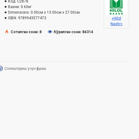
Код:
C2878
Вазни:
0.65кг
Dimensions:
0.00см x 13.00см x 27.00см
ISBN:
9789943577473
«Hilol
Nashr»
Сотилган сони: 8
Кўрилган сони: 84314
Солиштириш учун қўшиш