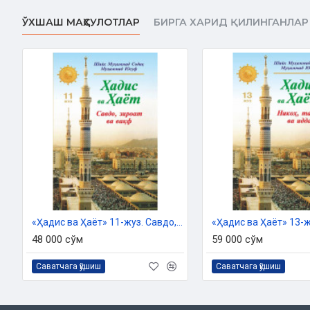
ЎХШАШ МАҲСУЛОТЛАР
БИРГА ХАРИД ҚИЛИНГАНЛАР
«Ҳадис ва Ҳаёт» 11-жуз. Савдо, зироат ва вақф китоби
48 000 сўм
59 000 сўм
Саватчага қўшиш
Саватчага қўшиш