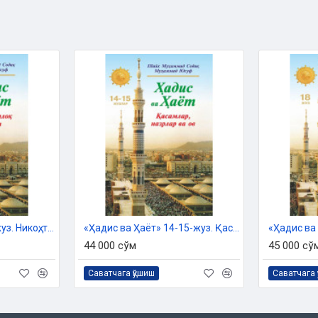
«Ҳадис ва Ҳаёт» 13-жуз. Никоҳ, талоқ ва идда китоби
«Ҳадис ва Ҳаёт» 14-15-жуз. Қасамлар, назрлар ва ов
44 000 сўм
45 000 сў
Саватчага қўшиш
Саватчага 