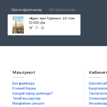
Сўнгги кўрилганлар
Кўп кўрилганлар
«Ҳәдис ҳәм Турмыс» 22-том
33 000 сўм
Маълумот
Кабине
Биз ҳақимизда
Шахсий ка
Етказиб бериш
Буюртмала
Қандай харид қилинади?
Танлаганл
Талаб ва шартлар
Солиштир
Махфийлик сиёсати
Янгиликла