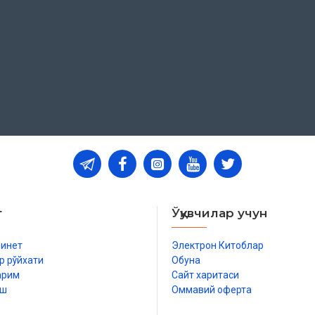
т
Ўқувчилар учун
бинет
Электрон Китоблар
р рўйхати
Обуна
арим
Сайт харитаси
иш
Оммавий оферта
р