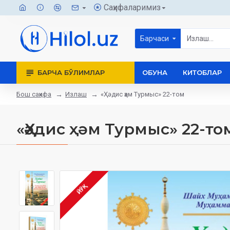
Саҳифаларимиз
Барчаси
БАРЧА БЎЛИМЛАР
ОБУНА
КИТОБЛАР
Бош саҳифа
Излаш
«Ҳәдис ҳәм Турмыс» 22-том
«Ҳәдис ҳәм Турмыс» 22-то
ЙЎҚ